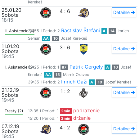
Kerekeš
25.01.20
4
:
6
Detailne
Sobota
18:15
Rastislav Štefáni
II. Asistencie (1)
34:55
I Period: 2
A
14
Imrich
Seman
AA
10
Jozef Kerekeš
11.01.20
3
:
6
Detailne
Sobota
19:45
Patrik Gergely
I. Asistencie (2)
09:25
I Period: 1
87
A
10
Jozef
Kerekeš
AA
15
Marek Oravec
Imrich Gaži
39:35
I Period: 2
A
10
Jozef Kerekeš
21.12.19
1
:
2
Detailne
Sobota
19:45
podrazenie
Tresty (2)
12:35
I Period: 1
2min
držanie
15:20
I Period: 1
2min
07.12.19
4
:
2
Detailne
Sobota
19:45