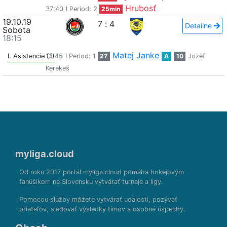
Hrubosť
37:40
I Period: 2
25min
19.10.19
7
:
4
Detailne
Sobota
18:15
Matej Janke
I. Asistencie (1)
13:45
I Period: 1
27
A
10
Jozef
Kerekeš
myliga.cloud
Od roku 2017 portál myliga.cloud pomáha hokejovým
fanúšikom na Slovensku vytvárať turnaje a ligy.
Pomocou služby môžete vytvárať udalosti, pozývať
priateľov, sledovať výsledky tímov a osobné úspechy.