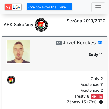
Prvá hokejová liga Čaňa
Sezóna 2019/2020
AHK Sokoľany
Jozef Kerekeš
10
Body 11
Góly
2
I. Asistencie
7
II. Asistencie
2
Tresty
8
49 min
Zápasy
15
(78%)