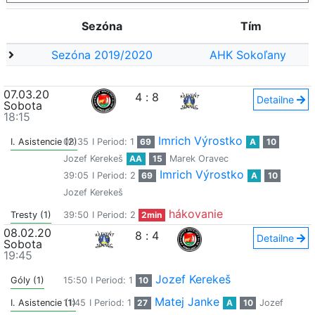
Sezóna
Tím
Sezóna 2019/2020
AHK Sokoľany
07.03.20
4
:
8
Detailne
Sobota
18:15
Imrich Výrostko
I. Asistencie (2)
08:35
I Period: 1
69
A
10
Jozef Kerekeš
AA
15
Marek Oravec
Imrich Výrostko
39:05
I Period: 2
69
A
10
Jozef Kerekeš
hákovanie
Tresty (1)
39:50
I Period: 2
2min
08.02.20
8
:
4
Detailne
Sobota
19:45
Jozef Kerekeš
Góly (1)
15:50
I Period: 1
10
Matej Janke
I. Asistencie (1)
11:45
I Period: 1
27
A
10
Jozef