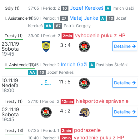
Jozef Kerekeš
Góly (1)
37:05
I Period: 2
10
A
Imrich Gaži
Matej Janke
I. Asistencie (1)
10:50
I Period: 1
27
A
10
Jozef
Kerekeš
AA
87
Patrik Gergely
vyhodenie puku z HP
Tresty (1)
39:00
I Period: 2
2min
23.11.19
3
:
4
Detailne
Sobota
19:45
Imrich Gaži
II. Asistencie (1)
21:45
I Period: 2
A
Rastislav Štefáni
AA
10
Jozef Kerekeš
10.11.19
11
:
5
Detailne
Nedeľa
18:00
Nešportové správanie
Tresty (1)
27:10
I Period: 2
12min
02.11.19
4
:
2
Detailne
Sobota
19:45
podrazenie
Tresty (3)
07:25
I Period: 1
2min
vyhodenie puku z HP
10:40
I Period: 1
2min