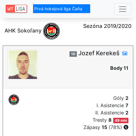
Prvá hokejová liga Čaňa
Sezóna 2019/2020
AHK Sokoľany
Jozef Kerekeš
10
Body 11
Góly
2
I. Asistencie
7
II. Asistencie
2
Tresty
8
49 min
Zápasy
15
(78%)