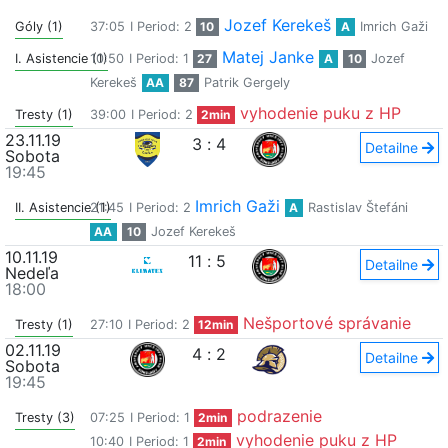
Jozef Kerekeš
Góly (1)
37:05
I Period: 2
10
A
Imrich Gaži
Matej Janke
I. Asistencie (1)
10:50
I Period: 1
27
A
10
Jozef
Kerekeš
AA
87
Patrik Gergely
vyhodenie puku z HP
Tresty (1)
39:00
I Period: 2
2min
23.11.19
3
:
4
Detailne
Sobota
19:45
Imrich Gaži
II. Asistencie (1)
21:45
I Period: 2
A
Rastislav Štefáni
AA
10
Jozef Kerekeš
10.11.19
11
:
5
Detailne
Nedeľa
18:00
Nešportové správanie
Tresty (1)
27:10
I Period: 2
12min
02.11.19
4
:
2
Detailne
Sobota
19:45
podrazenie
Tresty (3)
07:25
I Period: 1
2min
vyhodenie puku z HP
10:40
I Period: 1
2min