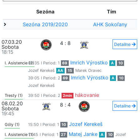
Sezóna
Tím
Sezóna 2019/2020
AHK Sokoľany
07.03.20
4
:
8
Detailne
Sobota
18:15
Imrich Výrostko
I. Asistencie (2)
08:35
I Period: 1
69
A
10
Jozef Kerekeš
AA
15
Marek Oravec
Imrich Výrostko
39:05
I Period: 2
69
A
10
Jozef Kerekeš
hákovanie
Tresty (1)
39:50
I Period: 2
2min
08.02.20
8
:
4
Detailne
Sobota
19:45
Jozef Kerekeš
Góly (1)
15:50
I Period: 1
10
Matej Janke
I. Asistencie (1)
11:45
I Period: 1
27
A
10
Jozef