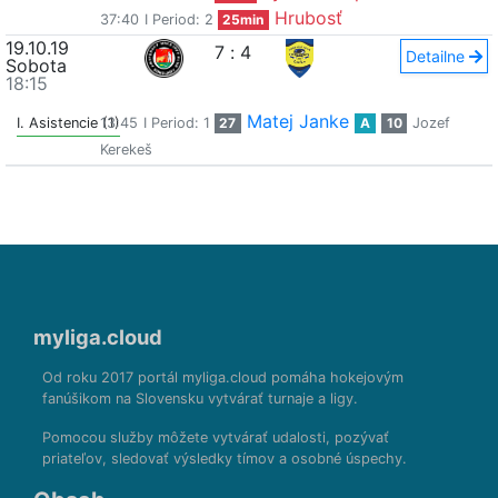
Hrubosť
37:40
I Period: 2
25min
19.10.19
7
:
4
Detailne
Sobota
18:15
Matej Janke
I. Asistencie (1)
13:45
I Period: 1
27
A
10
Jozef
Kerekeš
myliga.cloud
Od roku 2017 portál myliga.cloud pomáha hokejovým
fanúšikom na Slovensku vytvárať turnaje a ligy.
Pomocou služby môžete vytvárať udalosti, pozývať
priateľov, sledovať výsledky tímov a osobné úspechy.