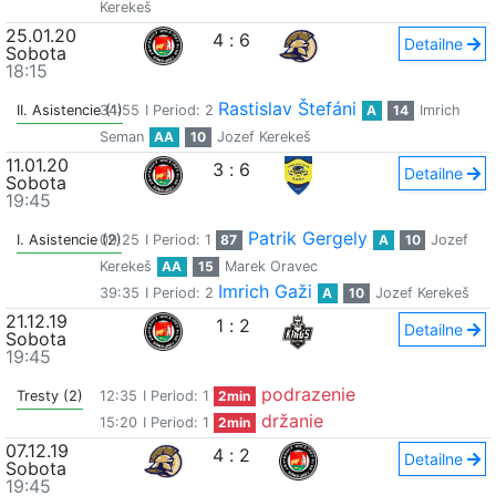
Kerekeš
25.01.20
4
:
6
Detailne
Sobota
18:15
Rastislav Štefáni
II. Asistencie (1)
34:55
I Period: 2
A
14
Imrich
Seman
AA
10
Jozef Kerekeš
11.01.20
3
:
6
Detailne
Sobota
19:45
Patrik Gergely
I. Asistencie (2)
09:25
I Period: 1
87
A
10
Jozef
Kerekeš
AA
15
Marek Oravec
Imrich Gaži
39:35
I Period: 2
A
10
Jozef Kerekeš
21.12.19
1
:
2
Detailne
Sobota
19:45
podrazenie
Tresty (2)
12:35
I Period: 1
2min
držanie
15:20
I Period: 1
2min
07.12.19
4
:
2
Detailne
Sobota
19:45