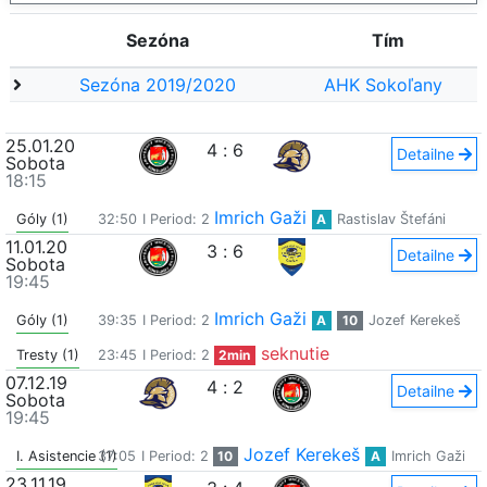
Sezóna
Tím
Sezóna 2019/2020
AHK Sokoľany
25.01.20
4
:
6
Detailne
Sobota
18:15
Imrich Gaži
Góly (1)
32:50
I Period: 2
A
Rastislav Štefáni
11.01.20
3
:
6
Detailne
Sobota
19:45
Imrich Gaži
Góly (1)
39:35
I Period: 2
A
10
Jozef Kerekeš
seknutie
Tresty (1)
23:45
I Period: 2
2min
07.12.19
4
:
2
Detailne
Sobota
19:45
Jozef Kerekeš
I. Asistencie (1)
37:05
I Period: 2
10
A
Imrich Gaži
23.11.19