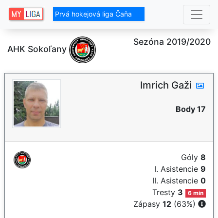
Prvá hokejová liga Čaňa
Sezóna 2019/2020
AHK Sokoľany
Imrich Gaži
Body 17
Góly
8
I. Asistencie
9
II. Asistencie
0
Tresty
3
6 min
Zápasy
12
(63%)