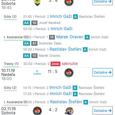
3
:
4
Detailne
Sobota
19:45
Imrich Gaži
Góly (2)
21:45
I Period: 2
A
Rastislav Štefáni
AA
10
Jozef Kerekeš
Imrich Gaži
50:00
I Period: 5
Marek Oravec
I. Asistencie (2)
11:30
I Period: 1
15
A
Imrich Gaži
AA
81
Stanislav Zajac
Rastislav Štefáni
19:20
I Period: 1
A
Imrich Gaži
AA
15
Marek Oravec
seknutie
Tresty (1)
30:00
I Period: 2
2min
10.11.19
11
:
5
Detailne
Nedeľa
18:00
Imrich Gaži
Góly (2)
14:15
I Period: 2
A
Rastislav Štefáni
Imrich Gaži
17:25
I Period: 2
A
Rastislav Štefáni
Rastislav Štefáni
I. Asistencie (1)
15:30
I Period: 2
A
Imrich Gaži
02.11.19
4
:
2
Detailne
Sobota