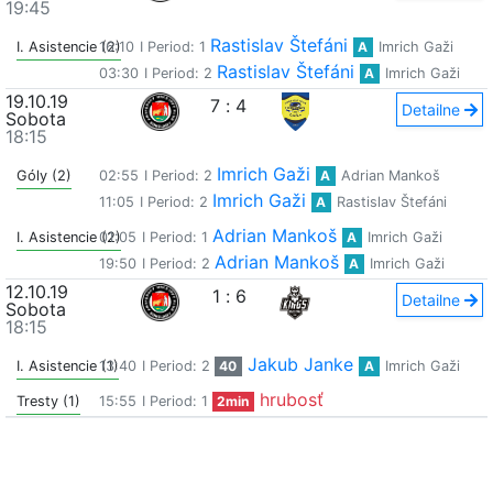
19:45
Rastislav Štefáni
I. Asistencie (2)
16:10
I Period: 1
A
Imrich Gaži
Rastislav Štefáni
03:30
I Period: 2
A
Imrich Gaži
19.10.19
7
:
4
Detailne
Sobota
18:15
Imrich Gaži
Góly (2)
02:55
I Period: 2
A
Adrian Mankoš
Imrich Gaži
11:05
I Period: 2
A
Rastislav Štefáni
Adrian Mankoš
I. Asistencie (2)
01:05
I Period: 1
A
Imrich Gaži
Adrian Mankoš
19:50
I Period: 2
A
Imrich Gaži
12.10.19
1
:
6
Detailne
Sobota
18:15
Jakub Janke
I. Asistencie (1)
13:40
I Period: 2
40
A
Imrich Gaži
hrubosť
Tresty (1)
15:55
I Period: 1
2min