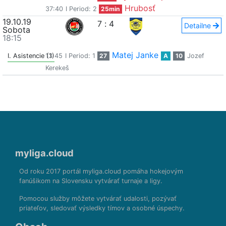
Hrubosť
37:40
I Period: 2
25min
19.10.19
7
:
4
Detailne
Sobota
18:15
Matej Janke
I. Asistencie (1)
13:45
I Period: 1
27
A
10
Jozef
Kerekeš
myliga.cloud
Od roku 2017 portál myliga.cloud pomáha hokejovým
fanúšikom na Slovensku vytvárať turnaje a ligy.
Pomocou služby môžete vytvárať udalosti, pozývať
priateľov, sledovať výsledky tímov a osobné úspechy.