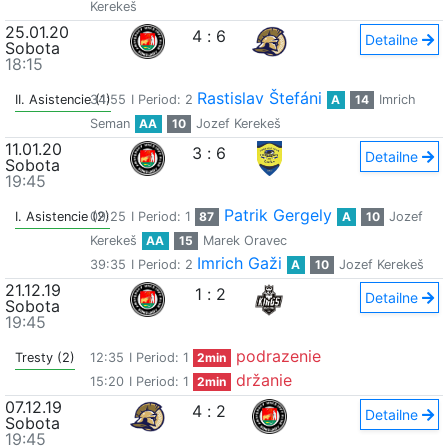
Kerekeš
25.01.20
4
:
6
Detailne
Sobota
18:15
Rastislav Štefáni
II. Asistencie (1)
34:55
I Period: 2
A
14
Imrich
Seman
AA
10
Jozef Kerekeš
11.01.20
3
:
6
Detailne
Sobota
19:45
Patrik Gergely
I. Asistencie (2)
09:25
I Period: 1
87
A
10
Jozef
Kerekeš
AA
15
Marek Oravec
Imrich Gaži
39:35
I Period: 2
A
10
Jozef Kerekeš
21.12.19
1
:
2
Detailne
Sobota
19:45
podrazenie
Tresty (2)
12:35
I Period: 1
2min
držanie
15:20
I Period: 1
2min
07.12.19
4
:
2
Detailne
Sobota
19:45