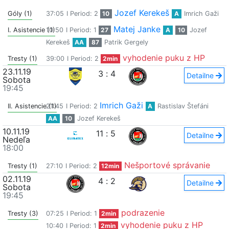
Jozef Kerekeš
Góly (1)
37:05
I Period: 2
10
A
Imrich Gaži
Matej Janke
I. Asistencie (1)
10:50
I Period: 1
27
A
10
Jozef
Kerekeš
AA
87
Patrik Gergely
vyhodenie puku z HP
Tresty (1)
39:00
I Period: 2
2min
23.11.19
3
:
4
Detailne
Sobota
19:45
Imrich Gaži
II. Asistencie (1)
21:45
I Period: 2
A
Rastislav Štefáni
AA
10
Jozef Kerekeš
10.11.19
11
:
5
Detailne
Nedeľa
18:00
Nešportové správanie
Tresty (1)
27:10
I Period: 2
12min
02.11.19
4
:
2
Detailne
Sobota
19:45
podrazenie
Tresty (3)
07:25
I Period: 1
2min
vyhodenie puku z HP
10:40
I Period: 1
2min