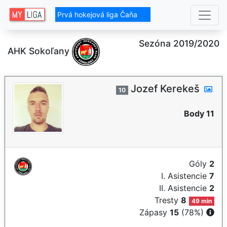
Prvá hokejová liga Čaňa
Sezóna 2019/2020
AHK Sokoľany
Jozef Kerekeš
10
Body 11
Góly
2
I. Asistencie
7
II. Asistencie
2
Tresty
8
49 min
Zápasy
15
(78%)