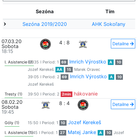
Sezóna
Tím
Sezóna 2019/2020
AHK Sokoľany
07.03.20
4
:
8
Detailne
Sobota
18:15
Imrich Výrostko
I. Asistencie (2)
08:35
I Period: 1
69
A
10
Jozef Kerekeš
AA
15
Marek Oravec
Imrich Výrostko
39:05
I Period: 2
69
A
10
Jozef Kerekeš
hákovanie
Tresty (1)
39:50
I Period: 2
2min
08.02.20
8
:
4
Detailne
Sobota
19:45
Jozef Kerekeš
Góly (1)
15:50
I Period: 1
10
Matej Janke
I. Asistencie (1)
11:45
I Period: 1
27
A
10
Jozef