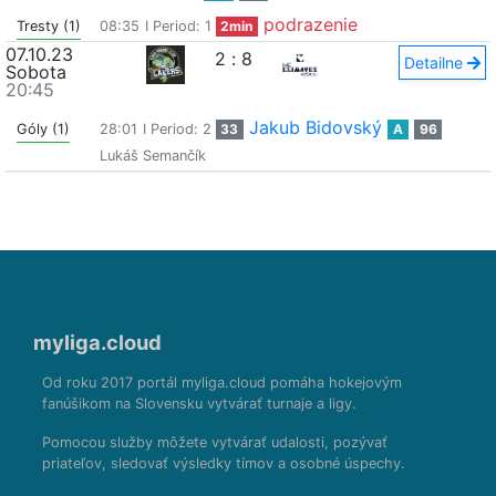
podrazenie
Tresty (1)
08:35
I Period: 1
2min
07.10.23
2
:
8
Detailne
Sobota
20:45
Jakub Bidovský
Góly (1)
28:01
I Period: 2
33
A
96
Lukáš Semančík
myliga.cloud
Od roku 2017 portál myliga.cloud pomáha hokejovým
fanúšikom na Slovensku vytvárať turnaje a ligy.
Pomocou služby môžete vytvárať udalosti, pozývať
priateľov, sledovať výsledky tímov a osobné úspechy.