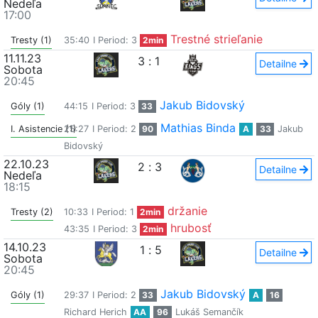
Nedeľa
17:00
Trestné strieľanie
Tresty (1)
35:40
I Period: 3
2min
11.11.23
3
:
1
Detailne
Sobota
20:45
Jakub Bidovský
Góly (1)
44:15
I Period: 3
33
Mathias Binda
I. Asistencie (1)
25:27
I Period: 2
90
A
33
Jakub
Bidovský
22.10.23
2
:
3
Detailne
Nedeľa
18:15
držanie
Tresty (2)
10:33
I Period: 1
2min
hrubosť
43:35
I Period: 3
2min
14.10.23
1
:
5
Detailne
Sobota
20:45
Jakub Bidovský
Góly (1)
29:37
I Period: 2
33
A
16
Richard Herich
AA
96
Lukáš Semančík