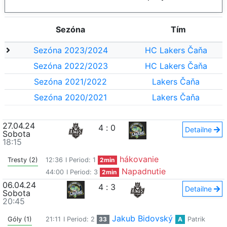
Sezóna
Tím
Sezóna 2023/2024
HC Lakers Čaňa
Sezóna 2022/2023
HC Lakers Čaňa
Sezóna 2021/2022
Lakers Čaňa
Sezóna 2020/2021
Lakers Čaňa
27.04.24
4
:
0
Detailne
Sobota
18:15
hákovanie
Tresty (2)
12:36
I Period: 1
2min
Napadnutie
44:00
I Period: 3
2min
06.04.24
4
:
3
Detailne
Sobota
20:45
Jakub Bidovský
Góly (1)
21:11
I Period: 2
33
A
Patrik