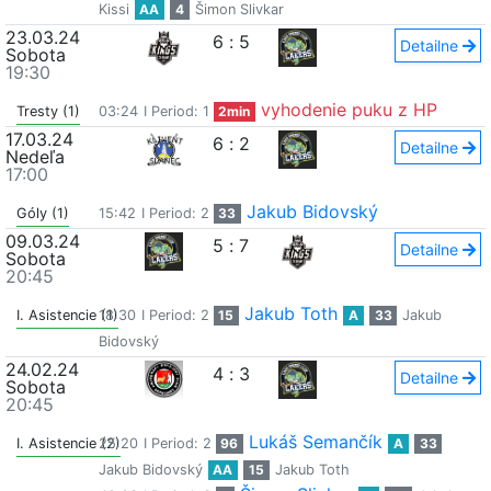
Kissi
AA
4
Šimon Slivkar
23.03.24
6
:
5
Detailne
Sobota
19:30
vyhodenie puku z HP
Tresty (1)
03:24
I Period: 1
2min
17.03.24
6
:
2
Detailne
Nedeľa
17:00
Jakub Bidovský
Góly (1)
15:42
I Period: 2
33
09.03.24
5
:
7
Detailne
Sobota
20:45
Jakub Toth
I. Asistencie (1)
18:30
I Period: 2
15
A
33
Jakub
Bidovský
24.02.24
4
:
3
Detailne
Sobota
20:45
Lukáš Semančík
I. Asistencie (2)
25:20
I Period: 2
96
A
33
Jakub Bidovský
AA
15
Jakub Toth