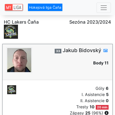
Hokejová liga Čaňa
HC Lakers Čaňa
Sezóna 2023/2024
Jakub Bidovský
33
Body 11
Góly
6
I. Asistencie
5
II. Asistencie
0
Tresty
10
20 min
Zápasy
25
(96%)