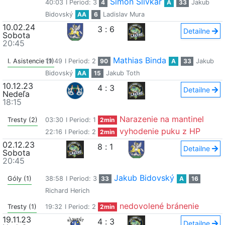
Šimon Slivkar
40:03
I Period: 3
4
A
33
Jakub
Bidovský
AA
6
Ladislav Mura
10.02.24
3
:
6
Detailne
Sobota
20:45
Mathias Binda
I. Asistencie (1)
19:49
I Period: 2
90
A
33
Jakub
Bidovský
AA
15
Jakub Toth
10.12.23
4
:
3
Detailne
Nedeľa
18:15
Narazenie na mantinel
Tresty (2)
03:30
I Period: 1
2min
vyhodenie puku z HP
22:16
I Period: 2
2min
02.12.23
8
:
1
Detailne
Sobota
20:45
Jakub Bidovský
Góly (1)
38:58
I Period: 3
33
A
16
Richard Herich
nedovolené bránenie
Tresty (1)
19:32
I Period: 2
2min
19.11.23
4
:
3
Detailne