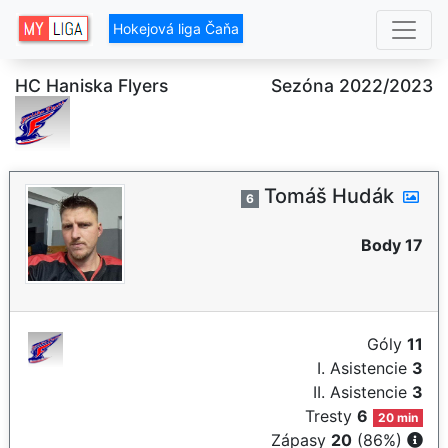
Hokejová liga Čaňa
HC Haniska Flyers
Sezóna 2022/2023
Tomáš Hudák
6
Body 17
Góly
11
I. Asistencie
3
II. Asistencie
3
Tresty
6
20 min
Zápasy
20
(86%)