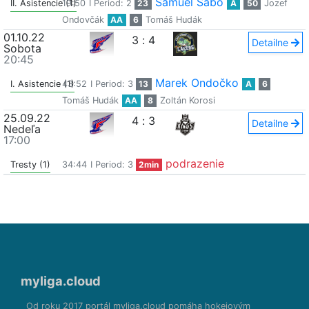
Samuel Sabo
II. Asistencie (1)
19:50
I Period: 2
23
A
50
Jozef
Ondovčák
AA
6
Tomáš Hudák
01.10.22
3
:
4
Detailne
Sobota
20:45
Marek Ondočko
I. Asistencie (1)
43:52
I Period: 3
13
A
6
Tomáš Hudák
AA
8
Zoltán Korosi
25.09.22
4
:
3
Detailne
Nedeľa
17:00
podrazenie
Tresty (1)
34:44
I Period: 3
2min
myliga.cloud
Od roku 2017 portál myliga.cloud pomáha hokejovým