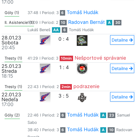
17:00
Tomáš Hudák
Góly (1)
37:48
I Period: 3
6
Radovan Bernát
II. Asistencie (1)
16:09
I Period: 2
10
A
30
Lukáš Beneš
AA
6
Tomáš Hudák
28.01.23
0
:
4
Detailne
Sobota
20:45
Nešportové správanie
Tresty (1)
41:29
I Period: 3
10min
25.01.23
1
:
4
Detailne
Streda
18:15
podrazenie
Tresty (1)
22:43
I Period: 2
2min
22.01.23
3
:
5
Detailne
Nedeľa
17:00
Tomáš Hudák
Góly (2)
22:46
I Period: 2
6
A
23
Samuel
Sabo
Tomáš Hudák
38:40
I Period: 3
6
A
10
Radovan