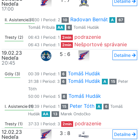
1
:
7
Detailne
Nedeľa
17:00
Radovan Bernát
II. Asistencie (1)
24:30
I Period: 2
10
A
67
Tomáš Pribula
AA
6
Tomáš Hudák
podrazenie
Tresty (2)
06:43
I Period: 1
2min
Nešportové správanie
06:43
I Period: 1
2min
19.02.23
5
:
6
Detailne
Nedeľa
20:45
Tomáš Hudák
Góly (3)
00:39
I Period: 1
6
Tomáš Hudák
31:38
I Period: 3
6
A
15
Peter
Tóth
Tomáš Hudák
50:00
I Period: 5
6
Peter Tóth
I. Asistencie (1)
06:39
I Period: 1
15
A
6
Tomáš
Hudák
AA
13
Marek Ondočko
podrazenie
Tresty (1)
37:33
I Period: 3
2min
12.02.23
3
:
8
Detailne
Nedeľa