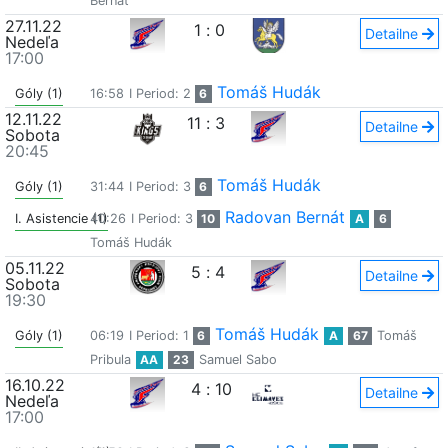
Bernát
27.11.22
1
:
0
Detailne
Nedeľa
17:00
Tomáš Hudák
Góly (1)
16:58
I Period: 2
6
12.11.22
11
:
3
Detailne
Sobota
20:45
Tomáš Hudák
Góly (1)
31:44
I Period: 3
6
Radovan Bernát
I. Asistencie (1)
40:26
I Period: 3
10
A
6
Tomáš Hudák
05.11.22
5
:
4
Detailne
Sobota
19:30
Tomáš Hudák
Góly (1)
06:19
I Period: 1
6
A
67
Tomáš
Pribula
AA
23
Samuel Sabo
16.10.22
4
:
10
Detailne
Nedeľa
17:00