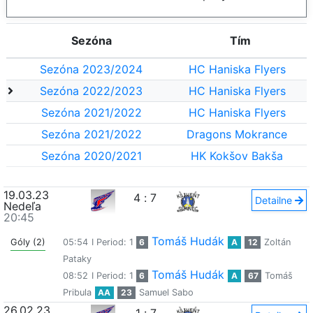
Sezóna
Tím
Sezóna 2023/2024
HC Haniska Flyers
Sezóna 2022/2023
HC Haniska Flyers
Sezóna 2021/2022
HC Haniska Flyers
Sezóna 2021/2022
Dragons Mokrance
Sezóna 2020/2021
HK Kokšov Bakša
19.03.23
4
:
7
Detailne
Nedeľa
20:45
Tomáš Hudák
Góly (2)
05:54
I Period: 1
6
A
12
Zoltán
Pataky
Tomáš Hudák
08:52
I Period: 1
6
A
67
Tomáš
Pribula
AA
23
Samuel Sabo
26.02.23