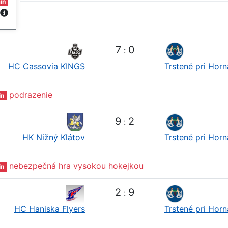
in
7
0
:
HC Cassovia KINGS
Trstené pri Hor
podrazenie
in
9
2
:
HK Nižný Klátov
Trstené pri Hor
nebezpečná hra vysokou hokejkou
in
2
9
:
HC Haniska Flyers
Trstené pri Hor