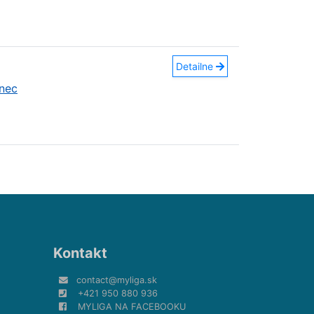
Detailne
nec
Kontakt
contact@myliga.sk
+421 950 880 936
MYLIGA NA FACEBOOKU