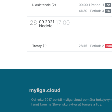
I. Asistencie (2)
09:00
I Period: 1
72
41:30
I Period: 3
14
26
17:00
09.2021
Nedeľa
Tresty (1)
28:15
I Period: 2
2mi
myliga.cloud
Od roku 2017 portál myliga.cloud pomáha hokejový
fanúšikom na Slovensku vytvárať turnaje a ligy.