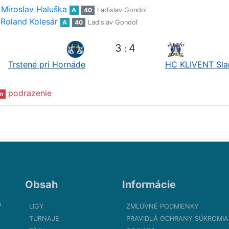
Miroslav Haluška
A
40
Ladislav Gondoľ
Roland Kolesár
A
40
Ladislav Gondoľ
3
4
:
Trstené pri Hornáde
HC KLIVENT Sla
podrazenie
n
Obsah
Informácie
m
LIGY
ZMLUVNÉ PODMIENKY
TURNAJE
PRAVIDLÁ OCHRANY SÚKROMIA