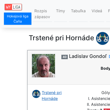
Rozpis
Tímy
Tabuľka
Videá
Hokejová liga
zápasov
Čaňa
Trstené pri Hornáde
Ladislav Gondoľ
40
Body
Trstené pri
Gól
Hornáde
I. Asistenci
II. Asistenci