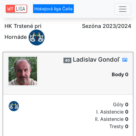
Hokejová liga Čaňa
HK Trstené pri
Sezóna 2023/2024
Hornáde
Ladislav Gondoľ
40
Body 0
Góly
0
I. Asistencie
0
II. Asistencie
0
Tresty
0