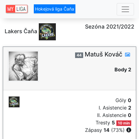
Hokejová liga Čaňa
Sezóna 2021/2022
Lakers Čaňa
Matuš Kováč
44
Body 2
Góly
0
I. Asistencie
2
II. Asistencie
0
Tresty
5
10 min
Zápasy
14
(73%)