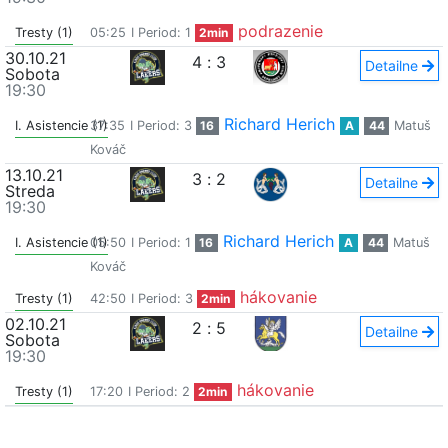
podrazenie
Tresty (1)
05:25
I Period: 1
2min
30.10.21
4
:
3
Detailne
Sobota
19:30
Richard Herich
I. Asistencie (1)
37:35
I Period: 3
16
A
44
Matuš
Kováč
13.10.21
3
:
2
Detailne
Streda
19:30
Richard Herich
I. Asistencie (1)
05:50
I Period: 1
16
A
44
Matuš
Kováč
hákovanie
Tresty (1)
42:50
I Period: 3
2min
02.10.21
2
:
5
Detailne
Sobota
19:30
hákovanie
Tresty (1)
17:20
I Period: 2
2min