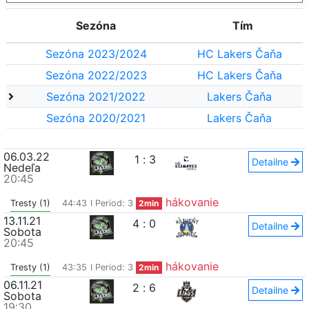
Sezóna
Tím
Sezóna 2023/2024
HC Lakers Čaňa
Sezóna 2022/2023
HC Lakers Čaňa
Sezóna 2021/2022
Lakers Čaňa
Sezóna 2020/2021
Lakers Čaňa
06.03.22
1
:
3
Detailne
Nedeľa
20:45
hákovanie
Tresty (1)
44:43
I Period: 3
2min
13.11.21
4
:
0
Detailne
Sobota
20:45
hákovanie
Tresty (1)
43:35
I Period: 3
2min
06.11.21
2
:
6
Detailne
Sobota
19:30