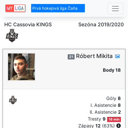
Prvá hokejová liga Čaňa
HC Cassovia KINGS
Sezóna 2019/2020
Róbert Mikita
21
Body 18
Góly
8
I. Asistencie
8
II. Asistencie
2
Tresty
9
18 min
Zápasy
12
(63%)