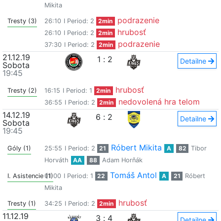
Mikita
podrazenie
Tresty (3)
26:10
I Period: 2
2min
hrubosť
26:10
I Period: 2
2min
podrazenie
37:30
I Period: 2
2min
21.12.19
1
:
2
Detailne
Sobota
19:45
hrubosť
Tresty (2)
16:15
I Period: 1
2min
nedovolená hra telom
36:55
I Period: 2
2min
14.12.19
6
:
2
Detailne
Sobota
19:45
Róbert Mikita
Góly (1)
25:55
I Period: 2
21
A
82
Tibor
Horváth
AA
88
Adam Horňák
Tomáš Antol
I. Asistencie (1)
01:00
I Period: 1
22
A
21
Róbert
Mikita
hrubosť
Tresty (1)
34:25
I Period: 2
2min
11.12.19
3
:
4
Detailne