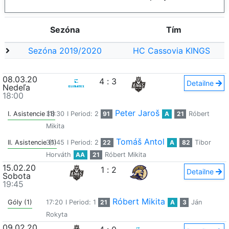
Sezóna
Tím
Sezóna 2019/2020
HC Cassovia KINGS
08.03.20
4
:
3
Detailne
Nedeľa
18:00
Peter Jaroš
I. Asistencie (1)
33:30
I Period: 2
91
A
21
Róbert
Mikita
Tomáš Antol
II. Asistencie (1)
36:45
I Period: 2
22
A
82
Tibor
Horváth
AA
21
Róbert Mikita
15.02.20
1
:
2
Detailne
Sobota
19:45
Róbert Mikita
Góly (1)
17:20
I Period: 1
21
A
3
Ján
Rokyta
09.02.20