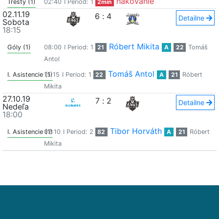
hákovanie
Tresty (1)
02:40
I Period: 1
2min
02.11.19
6
:
4
Detailne
Sobota
18:15
Róbert Mikita
Góly (1)
08:00
I Period: 1
21
A
22
Tomáš
Antol
Tomáš Antol
I. Asistencie (1)
15:15
I Period: 1
22
A
21
Róbert
Mikita
27.10.19
7
:
2
Detailne
Nedeľa
18:00
Tibor Horváth
I. Asistencie (1)
02:10
I Period: 2
82
A
21
Róbert
Mikita