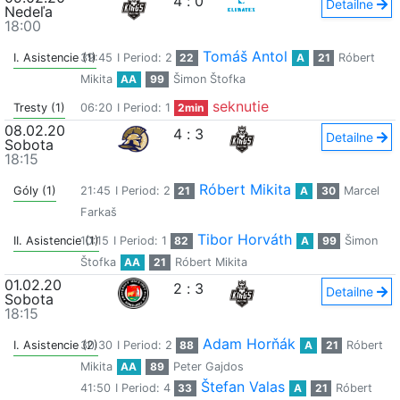
4
:
0
Detailne
Nedeľa
18:00
Tomáš Antol
I. Asistencie (1)
39:45
I Period: 2
22
A
21
Róbert
Mikita
AA
99
Šimon Štofka
seknutie
Tresty (1)
06:20
I Period: 1
2min
08.02.20
4
:
3
Detailne
Sobota
18:15
Róbert Mikita
Góly (1)
21:45
I Period: 2
21
A
30
Marcel
Farkaš
Tibor Horváth
II. Asistencie (1)
10:15
I Period: 1
82
A
99
Šimon
Štofka
AA
21
Róbert Mikita
01.02.20
2
:
3
Detailne
Sobota
18:15
Adam Horňák
I. Asistencie (2)
30:30
I Period: 2
88
A
21
Róbert
Mikita
AA
89
Peter Gajdos
Štefan Valas
41:50
I Period: 4
33
A
21
Róbert