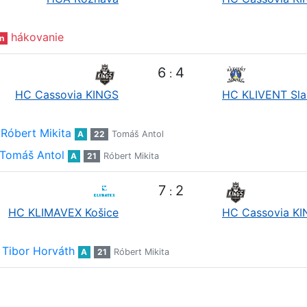
hákovanie
n
6
4
:
HC Cassovia KINGS
HC KLIVENT Sla
Róbert Mikita
A
22
Tomáš Antol
Tomáš Antol
A
21
Róbert Mikita
7
2
:
HC KLIMAVEX Košice
HC Cassovia K
Tibor Horváth
A
21
Róbert Mikita