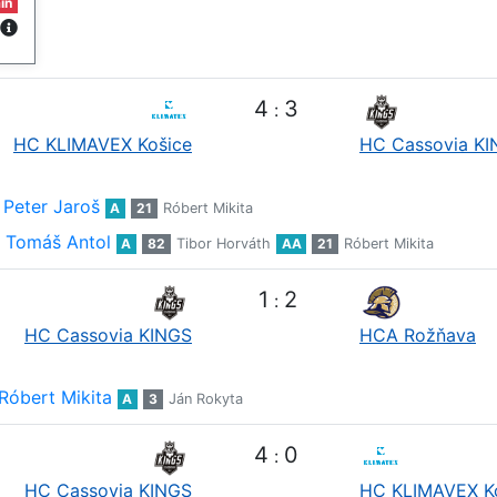
in
4
3
:
HC KLIMAVEX Košice
HC Cassovia K
Peter Jaroš
A
21
Róbert Mikita
Tomáš Antol
A
82
Tibor Horváth
AA
21
Róbert Mikita
1
2
:
HC Cassovia KINGS
HCA Rožňava
Róbert Mikita
A
3
Ján Rokyta
4
0
:
HC Cassovia KINGS
HC KLIMAVEX K