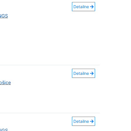
Detailne
INGS
Detailne
ošice
Detailne
INGS