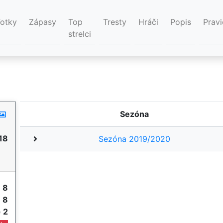
Fotky
Zápasy
Top
Tresty
Hráči
Popis
Pravi
strelci
Sezóna
18
Sezóna 2019/2020
y
8
e
8
e
2