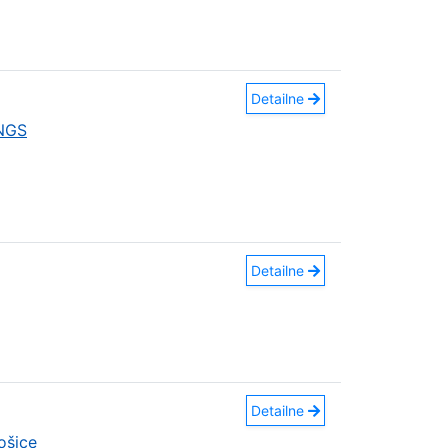
Detailne
INGS
Detailne
Detailne
ošice