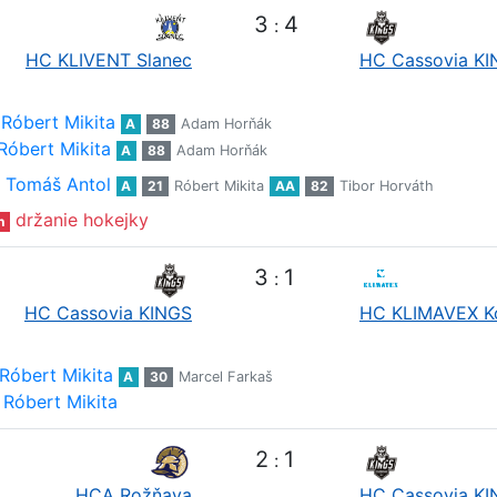
3
4
:
HC KLIVENT Slanec
HC Cassovia K
Róbert Mikita
A
88
Adam Horňák
Róbert Mikita
A
88
Adam Horňák
Tomáš Antol
A
21
Róbert Mikita
AA
82
Tibor Horváth
držanie hokejky
n
3
1
:
HC Cassovia KINGS
HC KLIMAVEX K
Róbert Mikita
A
30
Marcel Farkaš
Róbert Mikita
2
1
:
HCA Rožňava
HC Cassovia K