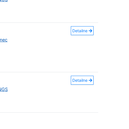
Detailne
nec
Detailne
INGS