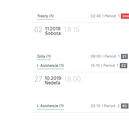
Tresty (1)
02:40
I Period: 1
2mi
02
18:15
11.2019
Sobota
Góly (1)
08:00
I Period: 1
21
I. Asistencie (1)
15:15
I Period: 1
22
27
18:00
10.2019
Nedeľa
I. Asistencie (1)
02:10
I Period: 2
82