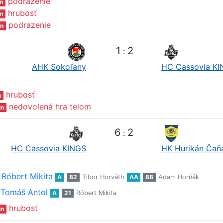
podrazenie
n
hrubosť
n
podrazenie
n
1
2
:
AHK Sokoľany
HC Cassovia K
hrubosť
n
nedovolená hra telom
in
6
2
:
HC Cassovia KINGS
HK Hurikán Čaň
Róbert Mikita
A
82
Tibor Horváth
AA
88
Adam Horňák
Tomáš Antol
A
21
Róbert Mikita
hrubosť
in