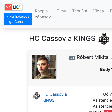
Rozpis
Tímy
Tabuľka
Videá
Prvá hokejová
zápasov
liga Čaňa
HC Cassovia KINGS
Róbert Mikita
21
Body 
HC Cassovia
Gól
KINGS
I. Asistenci
II. Asistenci