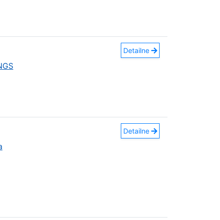
Detailne
INGS
Detailne
a