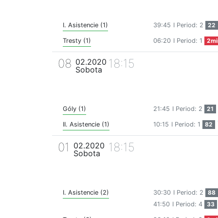
I. Asistencie (1)
39:45
I Period: 2
22
Tresty (1)
06:20
I Period: 1
2mi
08
18:15
02.2020
Sobota
Góly (1)
21:45
I Period: 2
21
II. Asistencie (1)
10:15
I Period: 1
82
01
18:15
02.2020
Sobota
I. Asistencie (2)
30:30
I Period: 2
88
41:50
I Period: 4
33