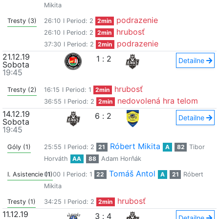
Mikita
podrazenie
Tresty (3)
26:10
I Period: 2
2min
hrubosť
26:10
I Period: 2
2min
podrazenie
37:30
I Period: 2
2min
21.12.19
1
:
2
Detailne
Sobota
19:45
hrubosť
Tresty (2)
16:15
I Period: 1
2min
nedovolená hra telom
36:55
I Period: 2
2min
14.12.19
6
:
2
Detailne
Sobota
19:45
Róbert Mikita
Góly (1)
25:55
I Period: 2
21
A
82
Tibor
Horváth
AA
88
Adam Horňák
Tomáš Antol
I. Asistencie (1)
01:00
I Period: 1
22
A
21
Róbert
Mikita
hrubosť
Tresty (1)
34:25
I Period: 2
2min
11.12.19
3
:
4
Detailne