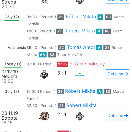
Streda
20:30
Róbert Mikita
Góly (2)
08:30
I Period: 1
21
A
88
Adam
Horňák
Róbert Mikita
11:00
I Period: 1
21
A
88
Adam
Horňák
Tomáš Antol
I. Asistencie (1)
36:40
I Period: 2
22
A
21
Róbert
Mikita
AA
82
Tibor Horváth
držanie hokejky
Tresty (1)
03:10
I Period: 1
2min
01.12.19
3
:
1
Detailne
Nedeľa
18:00
Róbert Mikita
Góly (2)
19:30
I Period: 1
21
A
30
Marcel
Farkaš
Róbert Mikita
32:50
I Period: 2
21
23.11.19
2
:
1
Detailne
Sobota
18:15