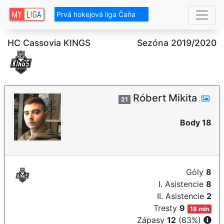
Prvá hokejová liga Čaňa
HC Cassovia KINGS
Sezóna 2019/2020
Róbert Mikita
21
Body 18
Góly
8
I. Asistencie
8
II. Asistencie
2
Tresty
9
18 min
Zápasy
12
(63%)