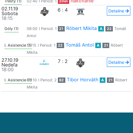
hákovanie
Tresty (1)
02:40
I Period: 1
2min
02.11.19
6
:
4
Detailne
Sobota
18:15
Róbert Mikita
Góly (1)
08:00
I Period: 1
21
A
22
Tomáš
Antol
Tomáš Antol
I. Asistencie (1)
15:15
I Period: 1
22
A
21
Róbert
Mikita
27.10.19
7
:
2
Detailne
Nedeľa
18:00
Tibor Horváth
I. Asistencie (1)
02:10
I Period: 2
82
A
21
Róbert
Mikita