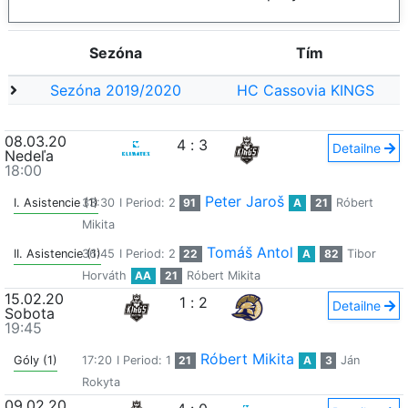
Sezóna
Tím
Sezóna 2019/2020
HC Cassovia KINGS
08.03.20
4
:
3
Detailne
Nedeľa
18:00
Peter Jaroš
I. Asistencie (1)
33:30
I Period: 2
91
A
21
Róbert
Mikita
Tomáš Antol
II. Asistencie (1)
36:45
I Period: 2
22
A
82
Tibor
Horváth
AA
21
Róbert Mikita
15.02.20
1
:
2
Detailne
Sobota
19:45
Róbert Mikita
Góly (1)
17:20
I Period: 1
21
A
3
Ján
Rokyta
09.02.20