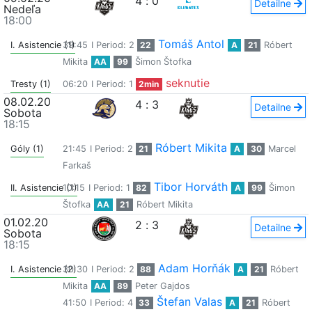
4
:
0
Detailne
Nedeľa
18:00
Tomáš Antol
I. Asistencie (1)
39:45
I Period: 2
22
A
21
Róbert
Mikita
AA
99
Šimon Štofka
seknutie
Tresty (1)
06:20
I Period: 1
2min
08.02.20
4
:
3
Detailne
Sobota
18:15
Róbert Mikita
Góly (1)
21:45
I Period: 2
21
A
30
Marcel
Farkaš
Tibor Horváth
II. Asistencie (1)
10:15
I Period: 1
82
A
99
Šimon
Štofka
AA
21
Róbert Mikita
01.02.20
2
:
3
Detailne
Sobota
18:15
Adam Horňák
I. Asistencie (2)
30:30
I Period: 2
88
A
21
Róbert
Mikita
AA
89
Peter Gajdos
Štefan Valas
41:50
I Period: 4
33
A
21
Róbert