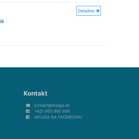
Detailne
ňa
Kontakt
contact@myliga.sk
+421 950 880 936
MYLIGA NA FACEBOOKU