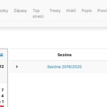
Fotky
Zápasy
Top
Tresty
Hráči
Popis
Pravi
strelci
Sezóna
12
Sezóna 2019/2020
y
7
e
4
ie
1