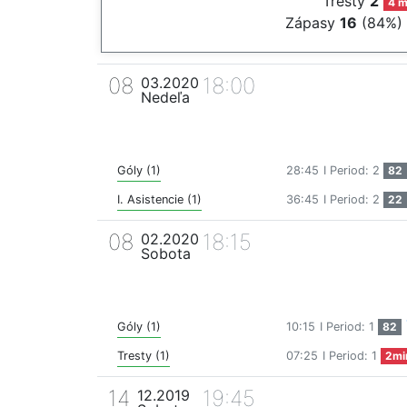
Tresty
2
4 m
Zápasy
16
(84%)
08
18:00
03.2020
Nedeľa
Góly (1)
28:45
I Period: 2
82
I. Asistencie (1)
36:45
I Period: 2
22
08
18:15
02.2020
Sobota
Góly (1)
10:15
I Period: 1
82
Tresty (1)
07:25
I Period: 1
2mi
14
19:45
12.2019