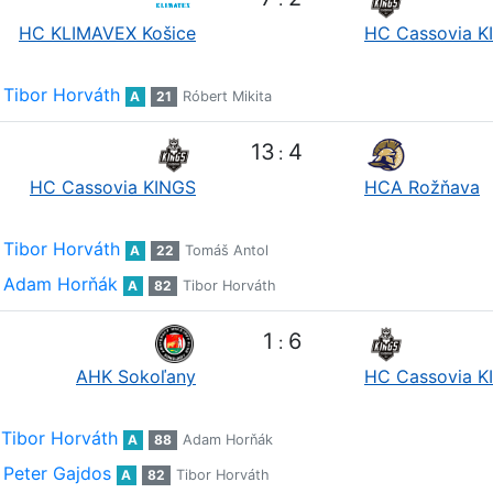
HC KLIMAVEX Košice
HC Cassovia K
Tibor Horváth
A
21
Róbert Mikita
13
4
:
HC Cassovia KINGS
HCA Rožňava
Tibor Horváth
A
22
Tomáš Antol
Adam Horňák
A
82
Tibor Horváth
1
6
:
AHK Sokoľany
HC Cassovia K
Tibor Horváth
A
88
Adam Horňák
Peter Gajdos
A
82
Tibor Horváth