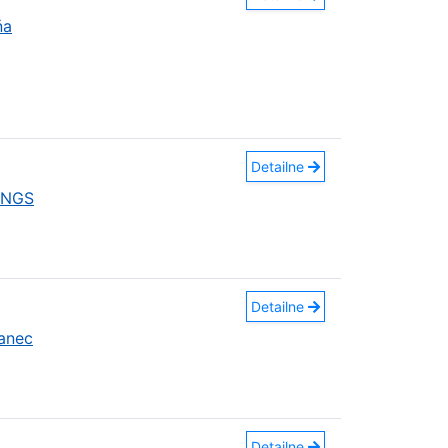
ňa
Detailne
INGS
Detailne
anec
Detailne