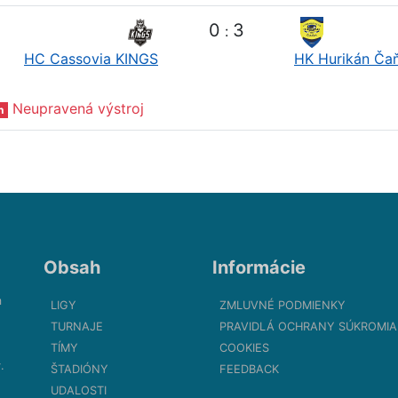
0
3
:
HC Cassovia KINGS
HK Hurikán Ča
Neupravená výstroj
n
Obsah
Informácie
m
LIGY
ZMLUVNÉ PODMIENKY
TURNAJE
PRAVIDLÁ OCHRANY SÚKROMIA
TÍMY
COOKIES
.
ŠTADIÓNY
FEEDBACK
UDALOSTI