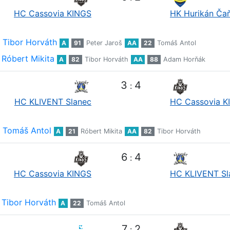
HC Cassovia KINGS
HK Hurikán Ča
Tibor Horváth
A
91
Peter Jaroš
AA
22
Tomáš Antol
Róbert Mikita
A
82
Tibor Horváth
AA
88
Adam Horňák
3
4
:
HC KLIVENT Slanec
HC Cassovia K
Tomáš Antol
A
21
Róbert Mikita
AA
82
Tibor Horváth
6
4
:
HC Cassovia KINGS
HC KLIVENT Sl
Tibor Horváth
A
22
Tomáš Antol
7
2
: