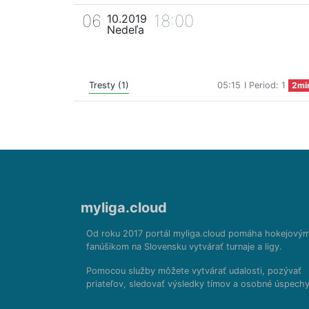
06
18:00
10.2019
Nedeľa
Tresty (1)
05:15
I Period: 1
2mi
myliga.cloud
Od roku 2017 portál myliga.cloud pomáha hokejový
fanúšikom na Slovensku vytvárať turnaje a ligy.
Pomocou služby môžete vytvárať udalosti, pozývať
priateľov, sledovať výsledky tímov a osobné úspechy