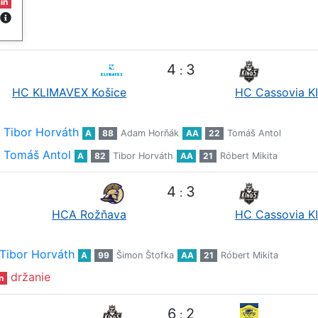
in
4
3
:
HC KLIMAVEX Košice
HC Cassovia K
Tibor Horváth
A
88
Adam Horňák
AA
22
Tomáš Antol
Tomáš Antol
A
82
Tibor Horváth
AA
21
Róbert Mikita
4
3
:
HCA Rožňava
HC Cassovia K
Tibor Horváth
A
99
Šimon Štofka
AA
21
Róbert Mikita
držanie
n
6
2
: