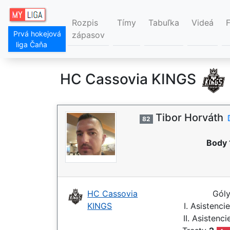
Rozpis
Tímy
Tabuľka
Videá
Prvá hokejová
zápasov
liga Čaňa
HC Cassovia KINGS
Tibor Horváth
82
Body 
HC Cassovia
Gól
KINGS
I. Asistenci
II. Asistenc