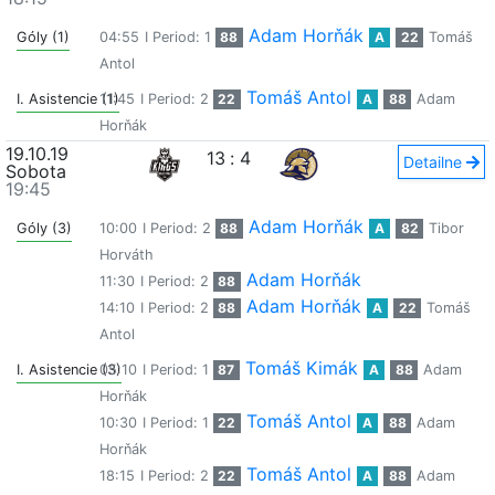
Adam Horňák
Góly (1)
04:55
I Period: 1
88
A
22
Tomáš
Antol
Tomáš Antol
I. Asistencie (1)
11:45
I Period: 2
22
A
88
Adam
Horňák
19.10.19
13
:
4
Detailne
Sobota
19:45
Adam Horňák
Góly (3)
10:00
I Period: 2
88
A
82
Tibor
Horváth
Adam Horňák
11:30
I Period: 2
88
Adam Horňák
14:10
I Period: 2
88
A
22
Tomáš
Antol
Tomáš Kimák
I. Asistencie (3)
05:10
I Period: 1
87
A
88
Adam
Horňák
Tomáš Antol
10:30
I Period: 1
22
A
88
Adam
Horňák
Tomáš Antol
18:15
I Period: 2
22
A
88
Adam