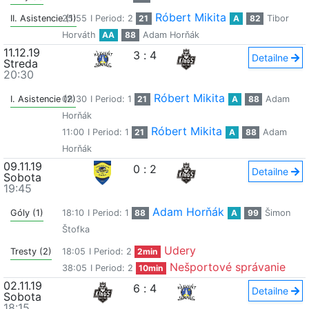
Róbert Mikita
II. Asistencie (1)
25:55
I Period: 2
21
A
82
Tibor
Horváth
AA
88
Adam Horňák
11.12.19
3
:
4
Detailne
Streda
20:30
Róbert Mikita
I. Asistencie (2)
08:30
I Period: 1
21
A
88
Adam
Horňák
Róbert Mikita
11:00
I Period: 1
21
A
88
Adam
Horňák
09.11.19
0
:
2
Detailne
Sobota
19:45
Adam Horňák
Góly (1)
18:10
I Period: 1
88
A
99
Šimon
Štofka
Udery
Tresty (2)
18:05
I Period: 2
2min
Nešportové správanie
38:05
I Period: 2
10min
02.11.19
6
:
4
Detailne
Sobota
18:15