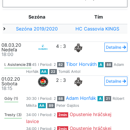
Sezóna
Tím
Sezóna 2019/2020
HC Cassovia KINGS
08.03.20
4
:
3
Detailne
Nedeľa
18:00
Tibor Horváth
I. Asistencie (1)
28:45
I Period: 2
82
A
88
Adam
Horňák
AA
22
Tomáš Antol
01.02.20
2
:
3
Detailne
Sobota
18:15
Adam Horňák
Góly (1)
30:30
I Period: 2
88
A
21
Róbert
Mikita
AA
89
Peter Gajdos
Opustenie hráčskej
Tresty (3)
34:00
I Period: 2
2min
lavice
Opustenie hráčskej
34:00
I Period: 2
2min