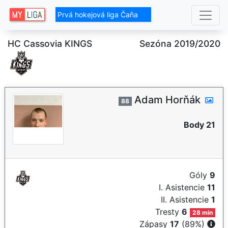
Prvá hokejová liga Čaňa
HC Cassovia KINGS
Sezóna 2019/2020
Adam Horňák
88
Body 21
Góly
9
I. Asistencie
11
II. Asistencie
1
Tresty
6
28 min
Zápasy
17
(89%)