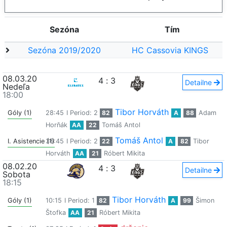
Sezóna
Tím
Sezóna 2019/2020
HC Cassovia KINGS
08.03.20
4
:
3
Detailne
Nedeľa
18:00
Tibor Horváth
Góly (1)
28:45
I Period: 2
82
A
88
Adam
Horňák
AA
22
Tomáš Antol
Tomáš Antol
I. Asistencie (1)
36:45
I Period: 2
22
A
82
Tibor
Horváth
AA
21
Róbert Mikita
08.02.20
4
:
3
Detailne
Sobota
18:15
Tibor Horváth
Góly (1)
10:15
I Period: 1
82
A
99
Šimon
Štofka
AA
21
Róbert Mikita