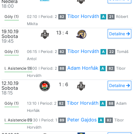
Nedeľa
18:00
Tibor Horváth
Góly (1)
02:10
I Period: 2
82
A
21
Róbert
Mikita
19.10.19
13
:
4
Detailne
Sobota
19:45
Tibor Horváth
Góly (1)
06:15
I Period: 2
82
A
22
Tomáš
Antol
Adam Horňák
I. Asistencie (1)
10:00
I Period: 2
88
A
82
Tibor
Horváth
12.10.19
1
:
6
Detailne
Sobota
18:15
Tibor Horváth
Góly (1)
13:10
I Period: 2
82
A
88
Adam
Horňák
Peter Gajdos
I. Asistencie (1)
05:30
I Period: 1
89
A
82
Tibor
Horváth