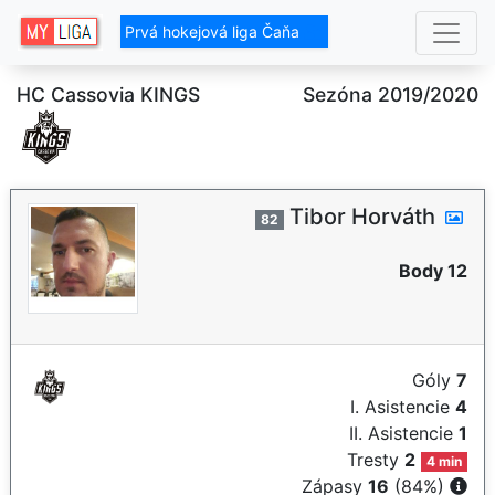
Prvá hokejová liga Čaňa
HC Cassovia KINGS
Sezóna 2019/2020
Tibor Horváth
82
Body 12
Góly
7
I. Asistencie
4
II. Asistencie
1
Tresty
2
4 min
Zápasy
16
(84%)