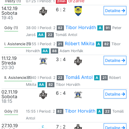
držanie
Tresty (1)
07:25
I Period: 1
2min
14.12.19
6
:
2
Detailne
Sobota
19:45
Tibor Horváth
Góly (1)
38:00
I Period: 2
82
A
91
Peter
Jaroš
AA
22
Tomáš Antol
Róbert Mikita
I. Asistencie (1)
25:55
I Period: 2
21
A
82
Tibor
Horváth
AA
88
Adam Horňák
11.12.19
3
:
4
Detailne
Streda
20:30
Tomáš Antol
II. Asistencie (1)
36:40
I Period: 2
22
A
21
Róbert
Mikita
AA
82
Tibor Horváth
02.11.19
6
:
4
Detailne
Sobota
18:15
Tibor Horváth
Góly (1)
15:55
I Period: 2
82
A
22
Tomáš
Antol
27.10.19
7
:
2
Detailne