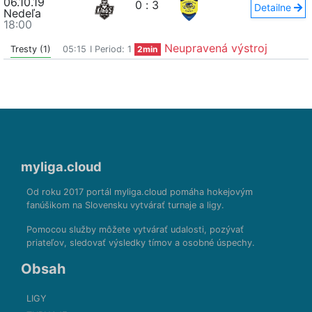
06.10.19
0
:
3
Detailne
Nedeľa
18:00
Neupravená výstroj
Tresty (1)
05:15
I Period: 1
2min
myliga.cloud
Od roku 2017 portál myliga.cloud pomáha hokejovým
fanúšikom na Slovensku vytvárať turnaje a ligy.
Pomocou služby môžete vytvárať udalosti, pozývať
priateľov, sledovať výsledky tímov a osobné úspechy.
Obsah
LIGY