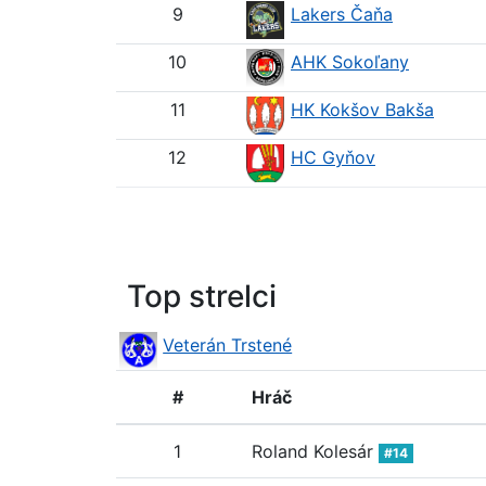
9
Lakers Čaňa
10
AHK Sokoľany
11
HK Kokšov Bakša
12
HC Gyňov
Top strelci
Veterán Trstené
#
Hráč
1
Roland Kolesár
#14