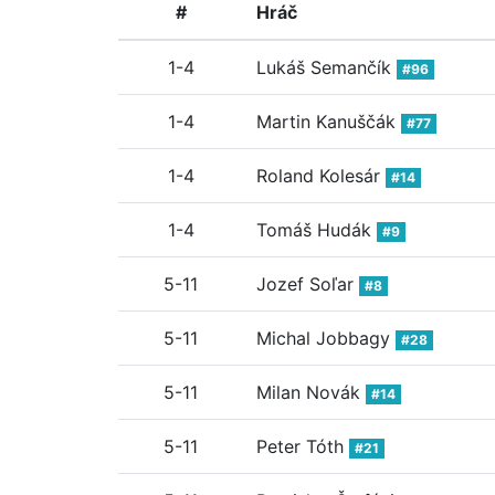
#
Hráč
1-4
Lukáš Semančík
#96
1-4
Martin Kanuščák
#77
1-4
Roland Kolesár
#14
1-4
Tomáš Hudák
#9
5-11
Jozef Soľar
#8
5-11
Michal Jobbagy
#28
5-11
Milan Novák
#14
5-11
Peter Tóth
#21