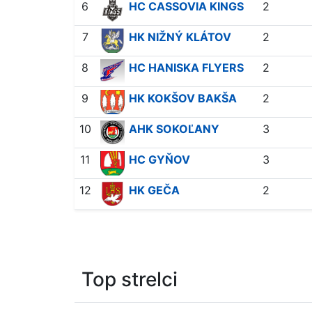
6
HC CASSOVIA KINGS
2
7
HK NIŽNÝ KLÁTOV
2
8
HC HANISKA FLYERS
2
9
HK KOKŠOV BAKŠA
2
10
AHK SOKOĽANY
3
11
HC GYŇOV
3
12
HK GEČA
2
Top strelci