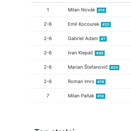
1
Milan Novák
#14
2-6
Emil Kocourek
#22
2-6
Gabriel Adam
#7
2-6
Ivan Klepáč
#40
2-6
Marian Štefanovič
#24
2-6
Roman Imro
#78
7
Milan Paňak
#10