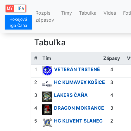
Rozpis
Tímy
Tabuľka
Videá
Fot
Hokejová
zápasov
liga Čaňa
Tabuľka
#
Tím
Zápasy
V
1
VETERÁN TRSTENÉ
4
2
HC KLIMAVEX KOŠICE
3
3
LAKERS ČAŇA
4
4
DRAGON MOKRANCE
3
5
HC KLIVENT SLANEC
2