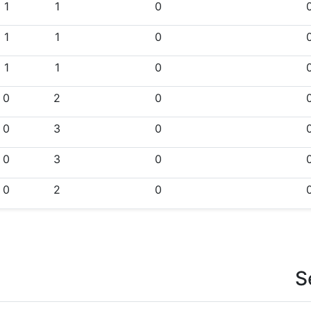
1
1
0
1
1
0
1
1
0
0
2
0
0
3
0
0
3
0
0
2
0
S