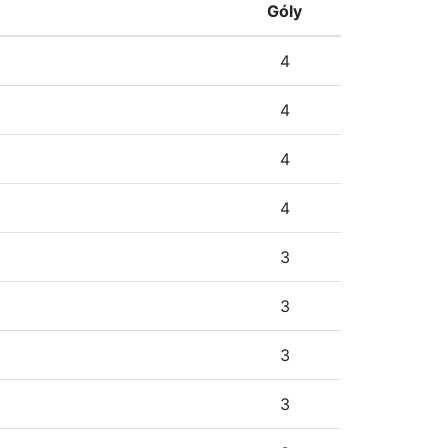
Góly
4
4
4
4
3
3
3
3