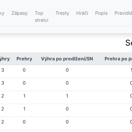
ky
Zápasy
Top
Tresty
Hráči
Popis
Pravidl
strelci
S
ýhry
Prehry
Výhra po predlžení/SN
Prehra po p
3
0
0
3
0
0
2
1
1
2
1
0
2
0
0