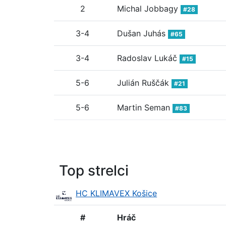
2
Michal Jobbagy
#28
3-4
Dušan Juhás
#65
3-4
Radoslav Lukáč
#15
5-6
Julián Ruščák
#21
5-6
Martin Seman
#83
Top strelci
HC KLIMAVEX Košice
#
Hráč