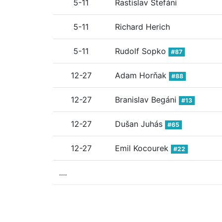
5-11
Rastislav Štefáni
5-11
Richard Herich
5-11
Rudolf Sopko
#87
12-27
Adam Horňak
#88
12-27
Branislav Begáni
#13
12-27
Dušan Juhás
#65
12-27
Emil Kocourek
#22
....