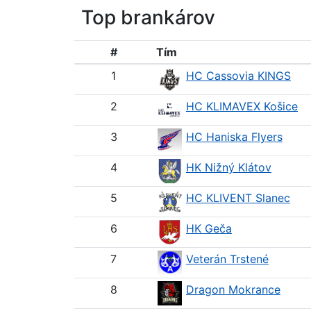
Top brankárov
#
Tím
1
HC Cassovia KINGS
2
HC KLIMAVEX Košice
3
HC Haniska Flyers
4
HK Nižný Klátov
5
HC KLIVENT Slanec
6
HK Geča
7
Veterán Trstené
8
Dragon Mokrance