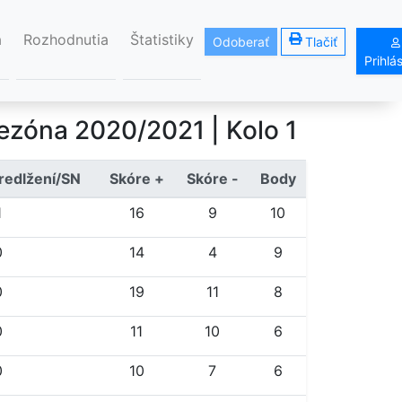
á
Rozhodnutia
Štatistiky
Odoberať
Tlačiť
Prihlá
ezóna 2020/2021
| Kolo 1
redlžení/SN
Skóre +
Skóre -
Body
1
16
9
10
0
14
4
9
0
19
11
8
0
11
10
6
0
10
7
6