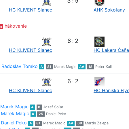
3
5
:
HC KLIVENT Slanec
AHK Sokoľany
hákovanie
n
6
2
:
HC KLIVENT Slanec
HC Lakers Čaňa
Radoslav Tomko
A
81
Marek Magic
AA
18
Peter Kall
6
2
:
HC KLIVENT Slanec
HC Haniska Flye
Marek Magic
A
8
Jozef Soľar
Marek Magic
A
25
Daniel Peko
Daniel Peko
A
81
Marek Magic
AA
69
Martin Zalepa