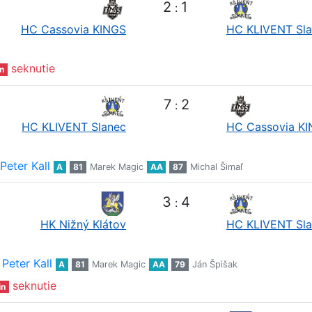
2
1
:
HC Cassovia KINGS
HC KLIVENT Sl
seknutie
n
7
2
:
HC KLIVENT Slanec
HC Cassovia K
Peter Kall
A
81
Marek Magic
AA
87
Michal Šimaľ
3
4
:
HK Nižný Klátov
HC KLIVENT Sl
Peter Kall
A
81
Marek Magic
AA
79
Ján Špišak
seknutie
in