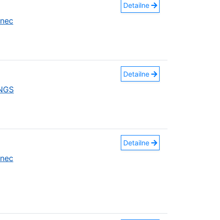
Detailne
anec
Detailne
INGS
Detailne
anec