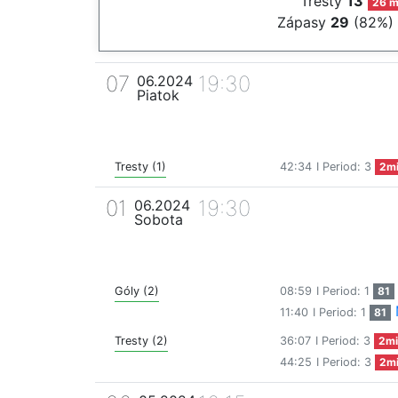
Tresty
13
26 m
Zápasy
29
(82%)
07
19:30
06.2024
Piatok
Tresty (1)
42:34
I Period: 3
2m
01
19:30
06.2024
Sobota
Góly (2)
08:59
I Period: 1
81
11:40
I Period: 1
81
Tresty (2)
36:07
I Period: 3
2mi
44:25
I Period: 3
2m