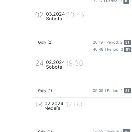
32:17
I Period: 3
8
02
20:45
03.2024
Sobota
Góly (2)
20:19
I Period: 2
81
40:48
I Period: 3
81
24
19:30
02.2024
Sobota
Góly (1)
09:05
I Period: 1
81
18
17:00
02.2024
Nedeľa
Góly (1)
14:40
I Period: 1
81