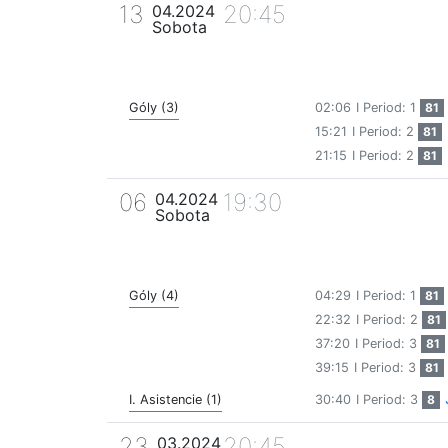
13
20:45
04.2024
Sobota
Góly (3)
02:06
I Period: 1
81
15:21
I Period: 2
81
21:15
I Period: 2
81
06
19:30
04.2024
Sobota
Góly (4)
04:29
I Period: 1
81
22:32
I Period: 2
81
37:20
I Period: 3
81
39:15
I Period: 3
81
I. Asistencie (1)
30:40
I Period: 3
8
23
20:45
03.2024