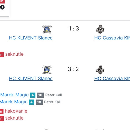
in
1
3
:
HC KLIVENT Slanec
HC Cassovia K
seknutie
in
3
2
:
HC KLIVENT Slanec
HC Cassovia K
Marek Magic
A
18
Peter Kall
Marek Magic
A
18
Peter Kall
hákovanie
n
seknutie
in