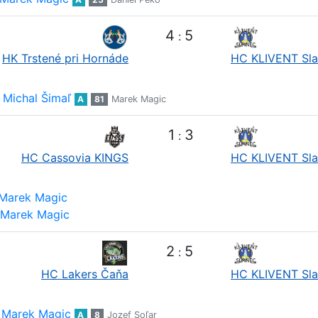
4
5
:
HK Trstené pri Hornáde
HC KLIVENT Sl
Michal Šimaľ
A
81
Marek Magic
1
3
:
HC Cassovia KINGS
HC KLIVENT Sl
Marek Magic
Marek Magic
2
5
:
HC Lakers Čaňa
HC KLIVENT Sl
Marek Magic
A
8
Jozef Soľar