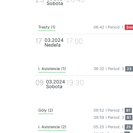
Sobota
Tresty (1)
06:42
I Period: 1
2mi
17
17:00
03.2024
Nedeľa
I. Asistencie (1)
36:32
I Period: 3
23
09
19:30
03.2024
Sobota
Góly (2)
09:52
I Period: 1
81
39:59
I Period: 3
81
I. Asistencie (2)
05:25
I Period: 1
25