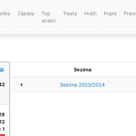
Fotky
Zápasy
Top
Tresty
Hráči
Popis
Pravi
strelci
Sezóna
42
Sezóna 2023/2024
29
12
ie
1