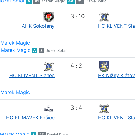
Jozef Soľar
A
81
Marek Magic
AA
25
Daniel Peko
3
10
:
AHK Sokoľany
HC KLIVENT Sl
Marek Magic
Marek Magic
A
8
Jozef Soľar
4
2
:
HC KLIVENT Slanec
HK Nižný Klátov
Marek Magic
3
4
:
HC KLIMAVEX Košice
HC KLIVENT Sl
Marek Magic
A
25
Daniel Peko