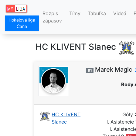
Rozpis
Tímy
Tabuľka
Videá
Hokejová liga
zápasov
Čaňa
HC KLIVENT Slanec
Marek Magic
81
Body 
HC KLIVENT
Góly
Slanec
I. Asistencie
II. Asistenc