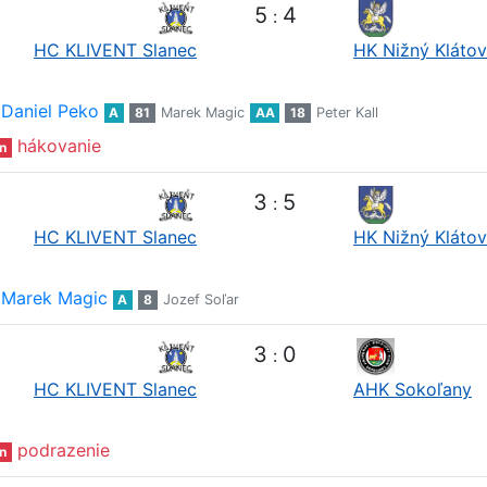
5
4
:
HC KLIVENT Slanec
HK Nižný Klátov
Daniel Peko
A
81
Marek Magic
AA
18
Peter Kall
hákovanie
n
3
5
:
HC KLIVENT Slanec
HK Nižný Klátov
Marek Magic
A
8
Jozef Soľar
3
0
:
HC KLIVENT Slanec
AHK Sokoľany
podrazenie
n