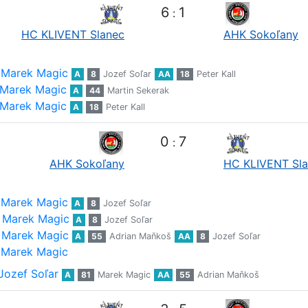
6
1
:
HC KLIVENT Slanec
AHK Sokoľany
Marek Magic
A
8
Jozef Soľar
AA
18
Peter Kall
Marek Magic
A
44
Martin Sekerak
Marek Magic
A
18
Peter Kall
0
7
:
AHK Sokoľany
HC KLIVENT Sl
Marek Magic
A
8
Jozef Soľar
Marek Magic
A
8
Jozef Soľar
Marek Magic
A
55
Adrian Maňkoš
AA
8
Jozef Soľar
Marek Magic
Jozef Soľar
A
81
Marek Magic
AA
55
Adrian Maňkoš