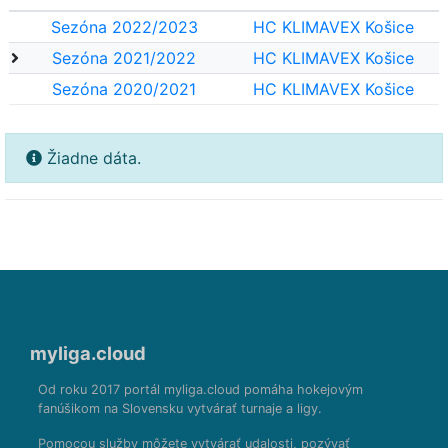
Sezóna 2022/2023
HC KLIMAVEX Košice
Sezóna 2021/2022
HC KLIMAVEX Košice
Sezóna 2020/2021
HC KLIMAVEX Košice
Žiadne dáta.
myliga.cloud
Od roku 2017 portál myliga.cloud pomáha hokejovým
fanúšikom na Slovensku vytvárať turnaje a ligy.
Pomocou služby môžete vytvárať udalosti, pozývať