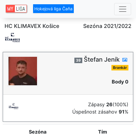
Hokejová liga Čaňa
HC KLIMAVEX Košice
Sezóna 2021/2022
Štefan Jeník
39
Brankár
Body 0
Zápasy
26
(100%)
Úspešnost zásahov
91
%
Sezóna
Tím