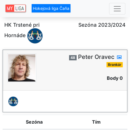
Hokejová liga Čaňa
HK Trstené pri
Sezóna 2023/2024
Hornáde
Peter Oravec
48
Brankár
Body 0
Sezóna
Tím