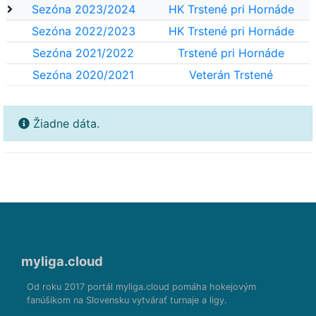
Sezóna 2023/2024
HK Trstené pri Hornáde
Sezóna 2022/2023
HK Trstené pri Hornáde
Sezóna 2021/2022
Trstené pri Hornáde
Sezóna 2020/2021
Veterán Trstené
Žiadne dáta.
myliga.cloud
Od roku 2017 portál myliga.cloud pomáha hokejovým
fanúšikom na Slovensku vytvárať turnaje a ligy.