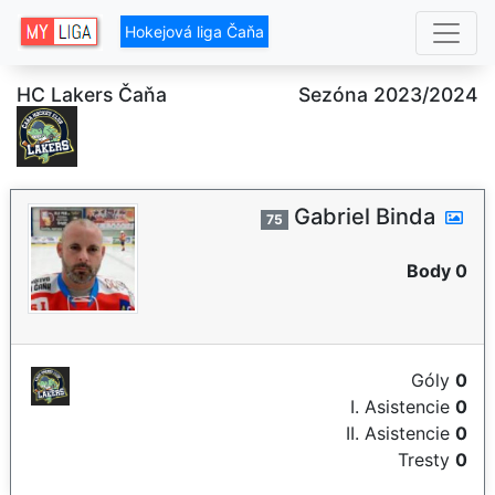
Hokejová liga Čaňa
HC Lakers Čaňa
Sezóna 2023/2024
Gabriel Binda
75
Body 0
Góly
0
I. Asistencie
0
II. Asistencie
0
Tresty
0