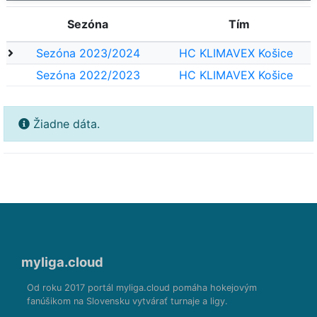
Sezóna
Tím
Sezóna 2023/2024
HC KLIMAVEX Košice
Sezóna 2022/2023
HC KLIMAVEX Košice
Žiadne dáta.
myliga.cloud
Od roku 2017 portál myliga.cloud pomáha hokejovým
fanúšikom na Slovensku vytvárať turnaje a ligy.