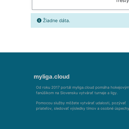
Trest
Žiadne dáta.
myliga.cloud
Od roku 2017 portál myliga.cloud pomáha hokejový
fanúšikom na Slovensku vytvárať turnaje a ligy.
Pomocou služby môžete vytvárať udalosti, pozývať
priateľov, sledovať výsledky tímov a osobné úspechy