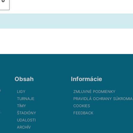
y
0
Obsah
Informácie
m
LIGY
ZMLUVNÉ PODMIENKY
TURNAJE
PRAVIDLÁ OCHRANY SÚKROMIA
TÍMY
COOKIES
.
ŠTADIÓNY
FEEDBACK
UDALOSTI
ARCHÍV