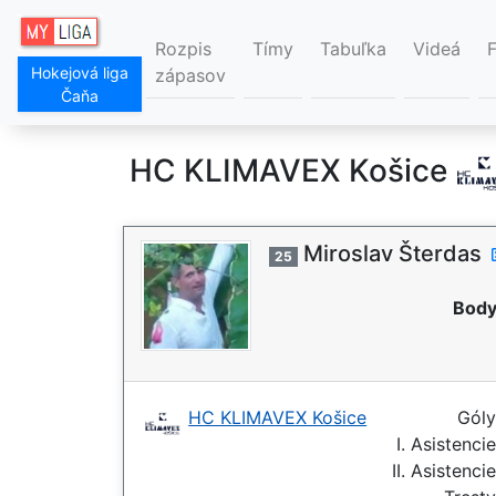
Rozpis
Tímy
Tabuľka
Videá
Hokejová liga
zápasov
Čaňa
HC KLIMAVEX Košice
Miroslav Šterdas
25
Body
HC KLIMAVEX Košice
Gól
I. Asistenci
II. Asistenci