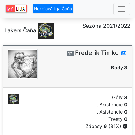
Hokejová liga Čaňa
Sezóna 2021/2022
Lakers Čaňa
Frederik Timko
17
Body 3
Góly
3
I. Asistencie
0
II. Asistencie
0
Tresty
0
Zápasy
6
(31%)