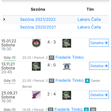
Sezóna
Tím
Sezóna 2021/2022
Lakers Čaňa
Sezóna 2020/2021
Lakers Čaňa
15.01.22
4
:
3
Detailne
Sobota
19:30
Frederik Timko
Góly (1)
25:25
I Period: 2
17
13.11.21
4
:
0
Detailne
Sobota
20:45
Frederik Timko
Góly (1)
22:00
I Period: 2
17
A
Daniel
Bernat
25.09.21
2
:
4
Detailne
Sobota
19:30
Frederik Timko
Góly (1)
14:45
I Period: 1
17
A
90