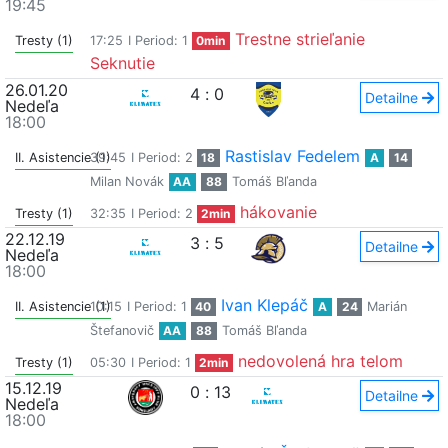
19:45
Trestne strieľanie
Tresty (1)
17:25
I Period: 1
0min
Seknutie
26.01.20
4
:
0
Detailne
Nedeľa
18:00
Rastislav Fedelem
II. Asistencie (1)
39:45
I Period: 2
18
A
14
Milan Novák
AA
88
Tomáš Bľanda
hákovanie
Tresty (1)
32:35
I Period: 2
2min
22.12.19
3
:
5
Detailne
Nedeľa
18:00
Ivan Klepáč
II. Asistencie (1)
10:15
I Period: 1
40
A
24
Marián
Štefanovič
AA
88
Tomáš Bľanda
nedovolená hra telom
Tresty (1)
05:30
I Period: 1
2min
15.12.19
0
:
13
Detailne
Nedeľa
18:00