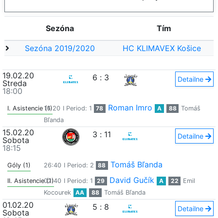
Sezóna
Tím
Sezóna 2019/2020
HC KLIMAVEX Košice
19.02.20
6
:
3
Detailne
Streda
18:00
Roman Imro
I. Asistencie (1)
16:20
I Period: 1
78
A
88
Tomáš
Bľanda
15.02.20
3
:
11
Detailne
Sobota
18:15
Tomáš Bľanda
Góly (1)
26:40
I Period: 2
88
David Gučík
II. Asistencie (1)
02:40
I Period: 1
29
A
22
Emil
Kocourek
AA
88
Tomáš Bľanda
01.02.20
5
:
8
Detailne
Sobota