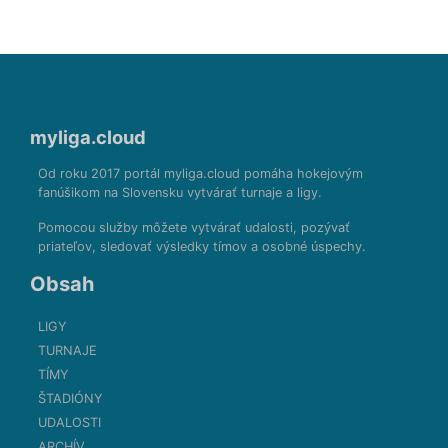
myliga.cloud
Od roku 2017 portál myliga.cloud pomáha hokejovým
fanúšikom na Slovensku vytvárať turnaje a ligy.
Pomocou služby môžete vytvárať udalosti, pozývať
priateľov, sledovať výsledky tímov a osobné úspechy.
Obsah
LIGY
TURNAJE
TÍMY
ŠTADIÓNY
UDALOSTI
ARCHÍV