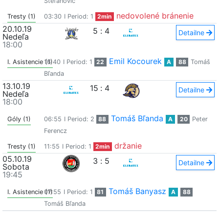
Štefanovič
nedovolené bránenie
Tresty (1)
03:30
I Period: 1
2min
20.10.19
5
:
4
Detailne
Nedeľa
18:00
Emil Kocourek
I. Asistencie (1)
16:40
I Period: 1
22
A
88
Tomáš
Bľanda
13.10.19
15
:
4
Detailne
Nedeľa
18:00
Tomáš Bľanda
Góly (1)
06:55
I Period: 2
88
A
20
Peter
Ferencz
držanie
Tresty (1)
11:55
I Period: 1
2min
05.10.19
3
:
5
Detailne
Sobota
19:45
Tomáš Banyasz
I. Asistencie (1)
07:55
I Period: 1
81
A
88
Tomáš Bľanda