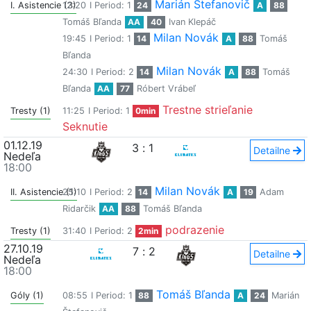
Marián Štefanovič
I. Asistencie (3)
12:20
I Period: 1
24
A
88
Tomáš Bľanda
AA
40
Ivan Klepáč
Milan Novák
19:45
I Period: 1
14
A
88
Tomáš
Bľanda
Milan Novák
24:30
I Period: 2
14
A
88
Tomáš
Bľanda
AA
77
Róbert Vrábeľ
Trestne strieľanie
Tresty (1)
11:25
I Period: 1
0min
Seknutie
01.12.19
3
:
1
Detailne
Nedeľa
18:00
Milan Novák
II. Asistencie (1)
25:10
I Period: 2
14
A
19
Adam
Ridarčik
AA
88
Tomáš Bľanda
podrazenie
Tresty (1)
31:40
I Period: 2
2min
27.10.19
7
:
2
Detailne
Nedeľa
18:00
Tomáš Bľanda
Góly (1)
08:55
I Period: 1
88
A
24
Marián