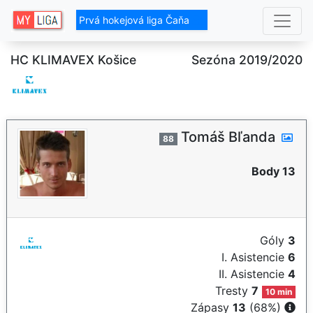
Prvá hokejová liga Čaňa
HC KLIMAVEX Košice
Sezóna 2019/2020
Tomáš Bľanda
88
Body 13
Góly
3
I. Asistencie
6
II. Asistencie
4
Tresty
7
10 min
Zápasy
13
(68%)