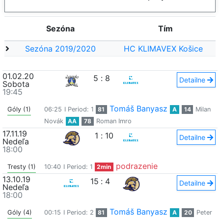
Sezóna
Tím
Sezóna 2019/2020
HC KLIMAVEX Košice
01.02.20
5
:
8
Detailne
Sobota
19:45
Tomáš Banyasz
Góly (1)
06:25
I Period: 1
81
A
14
Milan
Novák
AA
78
Roman Imro
17.11.19
1
:
10
Detailne
Nedeľa
18:00
podrazenie
Tresty (1)
10:40
I Period: 1
2min
13.10.19
15
:
4
Detailne
Nedeľa
18:00
Tomáš Banyasz
Góly (4)
00:15
I Period: 2
81
A
20
Peter