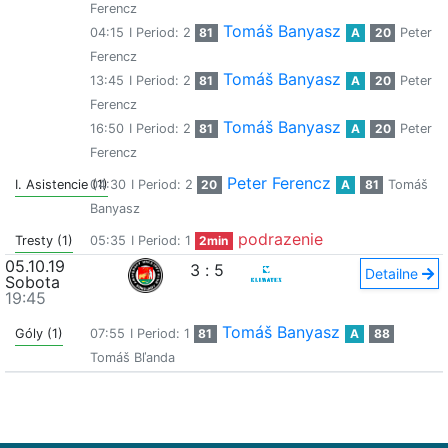
Ferencz
Tomáš Banyasz
04:15
I Period: 2
81
A
20
Peter
Ferencz
Tomáš Banyasz
13:45
I Period: 2
81
A
20
Peter
Ferencz
Tomáš Banyasz
16:50
I Period: 2
81
A
20
Peter
Ferencz
Peter Ferencz
I. Asistencie (1)
04:30
I Period: 2
20
A
81
Tomáš
Banyasz
podrazenie
Tresty (1)
05:35
I Period: 1
2min
05.10.19
3
:
5
Detailne
Sobota
19:45
Tomáš Banyasz
Góly (1)
07:55
I Period: 1
81
A
88
Tomáš Bľanda