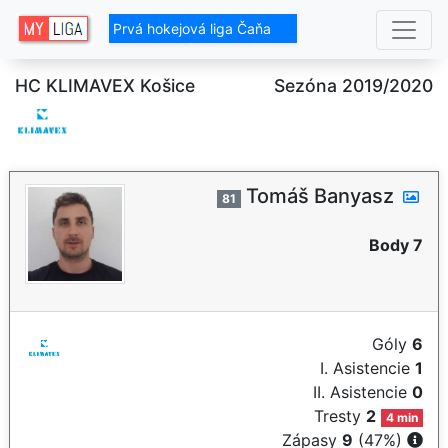
Prvá hokejová liga Čaňa
HC KLIMAVEX Košice
Sezóna 2019/2020
Tomáš Banyasz
81
Body 7
Góly
6
I. Asistencie
1
II. Asistencie
0
Tresty
2
4 min
Zápasy
9
(47%)