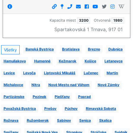
Kapacita miest
3200
Otvorená
1980
Spartakovská 1 Trnava, 917 01
Banská Bystrica
Bratislava
Brezno
Dubnica
Všetky
Hamuliakovo
Humenné
Kežmarok
Košice
Letanovce
Levice
Levoča
Liptovský Mikuláš
Lučenec
Martin
Michalovce
Nitra
Nové Mesto nad Váhom
Nové Zámky
Partizánske
Pezinok
Piešťany
Poprad
Považská Bystrica
Prešov
Púchov
Rimavská Sobota
Rožnava
Ružomberok
Sabinov
Senica
Skalica
Smižany
Spišská Novà Ves
Stropkov
Strážske
Svidník