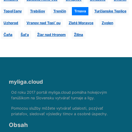
Topoľčany
Trebišov
Trenčín
Trnava
Turčianske Teplice
Uzhorod
Vranov nad Topl`ou
Zlaté Moravce
Zvolen
Čaňa
Šal'a
Žiar nad Hronom
Žilina
myliga.cloud
Od roku 2017 portál myliga.cloud pomáha hokejovým
fanúšikom na Slovensku vytvárať turnaje a ligy.
Pomocou služby môžete vytvárať udalosti, pozývať
priateľov, sledovať výsledky tímov a osobné úspechy.
Obsah