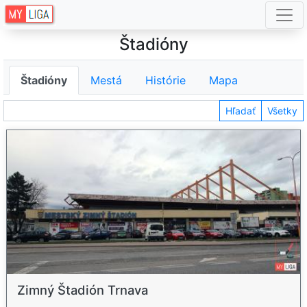
Štadióny
Štadióny
Mestá
Histórie
Mapa
Hľadať
Všetky
Zimný Štadión Trnava