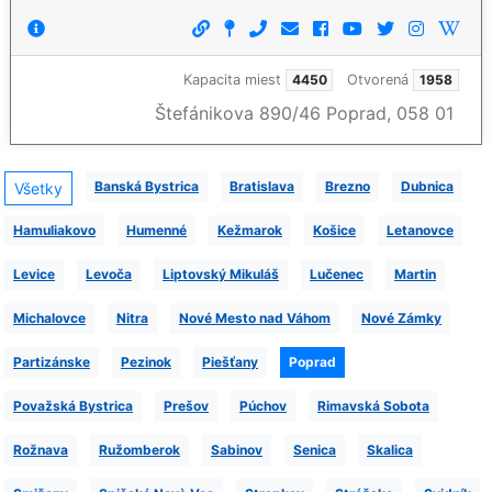
Kapacita miest
4450
Otvorená
1958
Štefánikova 890/46 Poprad, 058 01
Banská Bystrica
Bratislava
Brezno
Dubnica
Všetky
Hamuliakovo
Humenné
Kežmarok
Košice
Letanovce
Levice
Levoča
Liptovský Mikuláš
Lučenec
Martin
Michalovce
Nitra
Nové Mesto nad Váhom
Nové Zámky
Partizánske
Pezinok
Piešťany
Poprad
Považská Bystrica
Prešov
Púchov
Rimavská Sobota
Rožnava
Ružomberok
Sabinov
Senica
Skalica