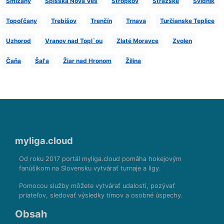
Smižany
Spišská Novà Ves
Stropkov
Strážske
Svidník
Topoľčany
Trebišov
Trenčín
Trnava
Turčianske Teplice
Uzhorod
Vranov nad Topl`ou
Zlaté Moravce
Zvolen
Čaňa
Šal'a
Žiar nad Hronom
Žilina
myliga.cloud
Od roku 2017 portál myliga.cloud pomáha hokejovým
fanúšikom na Slovensku vytvárať turnaje a ligy.
Pomocou služby môžete vytvárať udalosti, pozývať
priateľov, sledovať výsledky tímov a osobné úspechy.
Obsah