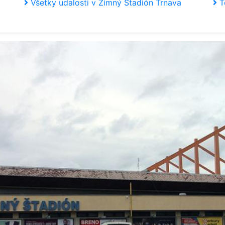
Všetky udalosti v Zimný Štadión Trnava
T