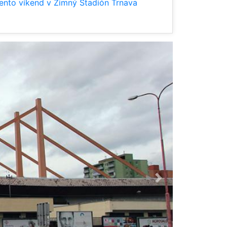
ento víkend v Zimný Štadión Trnava
Ďalšia