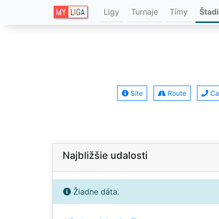
Ligy
Turnaje
Tímy
Štad
Site
Route
Cal
Najbližšie udalosti
Žiadne dáta.