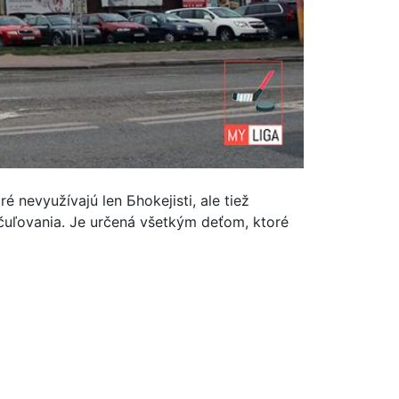
nevyužívajú len Бhokejisti, ale tiež
rčuľovania. Je určená všetkým deťom, ktoré