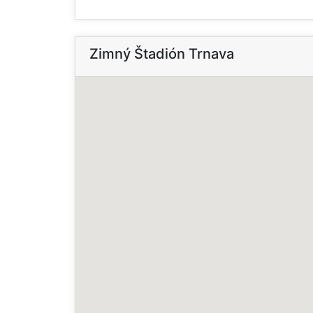
Zimný Štadión Trnava