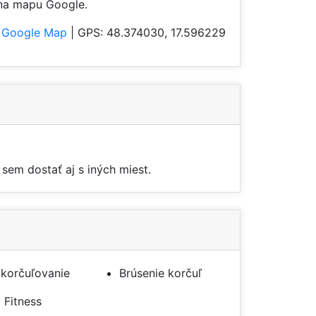
 na mapu Google.
Google Map
| GPS: 48.374030, 17.596229
sem dostať aj s iných miest.
 korčuľovanie
Brúsenie korčuľ
Fitness