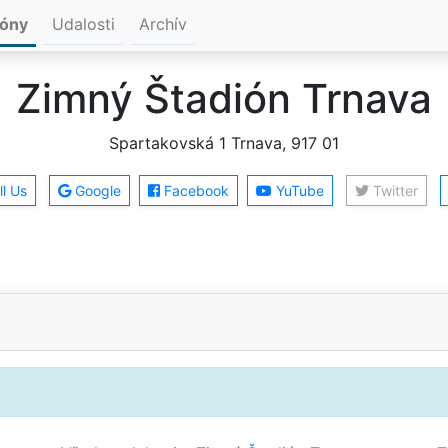
ióny
Udalosti
Archív
Zimný Štadión Trnava
Spartakovská 1 Trnava, 917 01
l Us
Google
Facebook
YuTube
Twitter