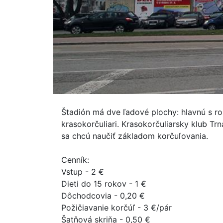
Štadión má dve ľadové plochy: hlavnú s ro
krasokorčuliari. Krasokorčuliarsky klub T
sa chcú naučiť základom korčuľovania.
Cenník:
Vstup - 2 €
Dieti do 15 rokov - 1 €
Dôchodcovia - 0,20 €
Požičiavanie korčúľ - 3 €/pár
Šatňová skriňa - 0,50 €