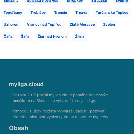
Smižany
Spišská Novà Ves
Stropkov
Strážske
Svidník
Topoľčany
Trebišov
Trenčín
Trnava
Turčianske Teplice
Uzhorod
Vranov nad Topl`ou
Zlaté Moravce
Zvolen
Čaňa
Šal'a
Žiar nad Hronom
Žilina
myliga.cloud
Od roku 2017 portál myliga.cloud pomáha hokejovým
fanúšikom na Slovensku vytvárať turnaje a ligy.
Pomocou služby môžete vytvárať udalosti, pozývať
priateľov, sledovať výsledky tímov a osobné úspechy.
Obsah