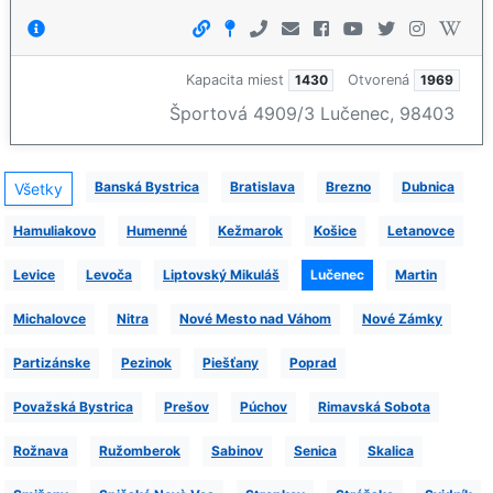
Kapacita miest
1430
Otvorená
1969
Športová 4909/3 Lučenec, 98403
Banská Bystrica
Bratislava
Brezno
Dubnica
Všetky
Hamuliakovo
Humenné
Kežmarok
Košice
Letanovce
Levice
Levoča
Liptovský Mikuláš
Lučenec
Martin
Michalovce
Nitra
Nové Mesto nad Váhom
Nové Zámky
Partizánske
Pezinok
Piešťany
Poprad
Považská Bystrica
Prešov
Púchov
Rimavská Sobota
Rožnava
Ružomberok
Sabinov
Senica
Skalica