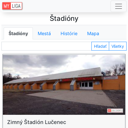
Štadióny
Štadióny
Mestá
Histórie
Mapa
Hľadať
Všetky
Zimný Štadión Lučenec