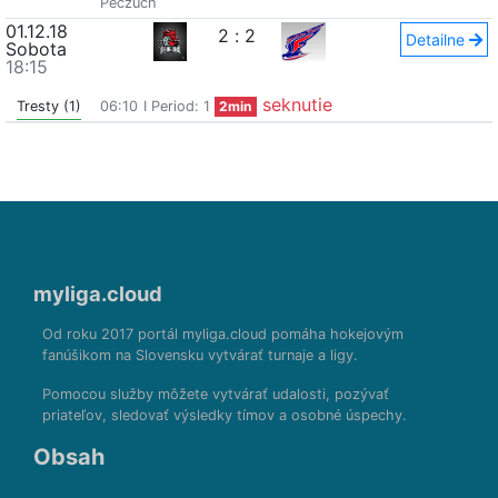
Peczuch
01.12.18
2
:
2
Detailne
Sobota
18:15
seknutie
Tresty (1)
06:10
I Period: 1
2min
myliga.cloud
Od roku 2017 portál myliga.cloud pomáha hokejovým
fanúšikom na Slovensku vytvárať turnaje a ligy.
Pomocou služby môžete vytvárať udalosti, pozývať
priateľov, sledovať výsledky tímov a osobné úspechy.
Obsah