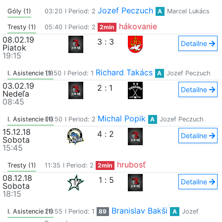
Jozef Peczuch
Góly (1)
03:20
I Period: 2
A
Marcel Lukács
hákovanie
Tresty (1)
05:40
I Period: 2
2min
08.02.19
3
:
3
Detailne
Piatok
19:15
Richard Takács
I. Asistencie (1)
19:50
I Period: 1
A
Jozef Peczuch
03.02.19
2
:
1
Detailne
Nedeľa
08:45
Michal Popik
I. Asistencie (1)
06:50
I Period: 2
A
Jozef Peczuch
15.12.18
4
:
2
Detailne
Sobota
15:45
hrubosť
Tresty (1)
11:35
I Period: 2
2min
08.12.18
1
:
5
Detailne
Sobota
18:15
Branislav Bakši
I. Asistencie (1)
26:55
I Period: 1
89
A
Jozef