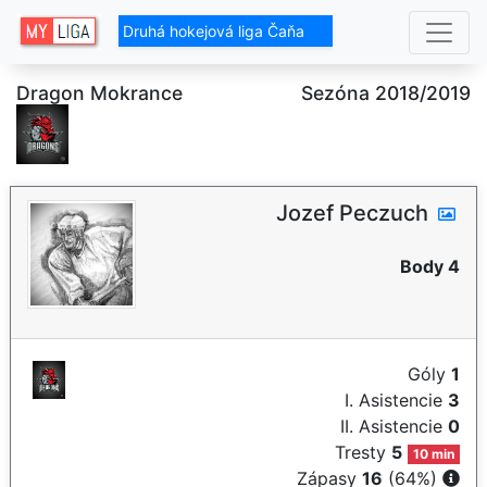
Druhá hokejová liga Čaňa
Dragon Mokrance
Sezóna 2018/2019
Jozef Peczuch
Body 4
Góly
1
I. Asistencie
3
II. Asistencie
0
Tresty
5
10 min
Zápasy
16
(64%)