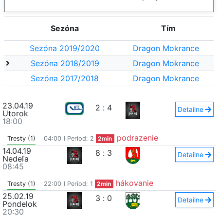
Sezóna
Tím
Sezóna 2019/2020
Dragon Mokrance
Sezóna 2018/2019
Dragon Mokrance
Sezóna 2017/2018
Dragon Mokrance
23.04.19
2
:
4
Detailne
Utorok
18:00
podrazenie
Tresty (1)
04:00
I Period: 2
2min
14.04.19
8
:
3
Detailne
Nedeľa
08:45
hákovanie
Tresty (1)
22:00
I Period: 1
2min
25.02.19
3
:
0
Detailne
Pondelok
20:30