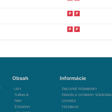
P
P
P
P
Obsah
Informácie
m
LIGY
ZMLUVNÉ PODMIENKY
TURNAJE
PRAVIDLÁ OCHRANY SÚKROMIA
TÍMY
COOKIES
.
ŠTADIÓNY
FEEDBACK