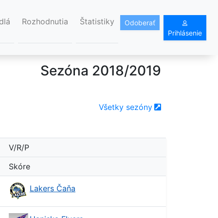
dlá
Rozhodnutia
Štatistiky
Odoberať
Prihlásenie
Sezóna 2018/2019
Všetky sezóny
V/R/P
Skóre
Lakers Čaňa