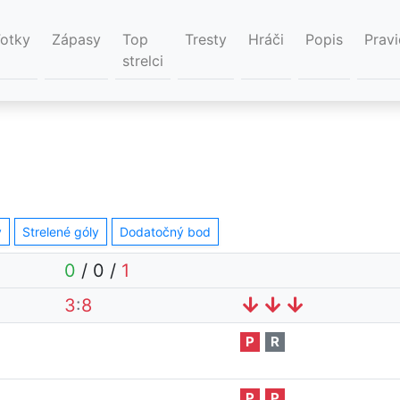
Fotky
Zápasy
Top
Tresty
Hráči
Popis
Pravi
strelci
y
Strelené góly
Dodatočný bod
0
/
0
/
1
3
:
8
P
R
P
P