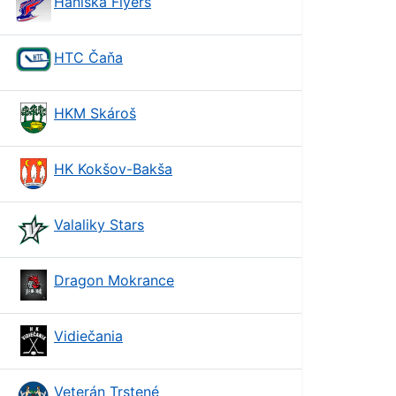
Haniska Flyers
HTC Čaňa
HKM Skároš
HK Kokšov-Bakša
Valaliky Stars
Dragon Mokrance
Vidiečania
Veterán Trstené