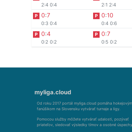
2:4
0:4
2:1
2:4
0
:
7
0
:
10
P
P
0:3
0:4
0:4
0:6
0
:
4
0
:
7
P
P
0:2
0:2
0:5
0:2
myliga.cloud
Od roku 2017 portál myliga.cloud pomáha hokejový
fanúšikom na Slovensku vytvárať turnaje a ligy.
Pomocou služby môžete vytvárať udalosti, pozývať
priateľov, sledovať výsledky tímov a osobné úspechy