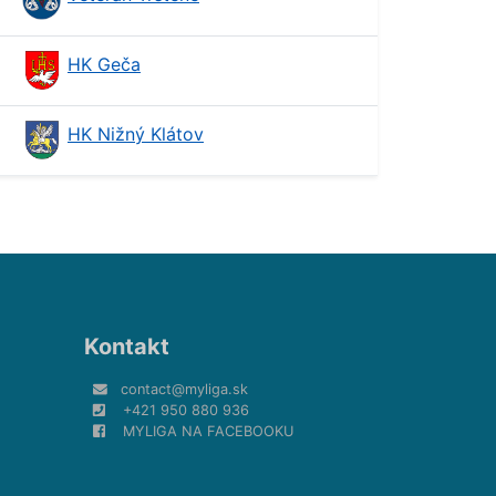
HK Geča
HK Nižný Klátov
Kontakt
contact@myliga.sk
+421 950 880 936
MYLIGA NA FACEBOOKU