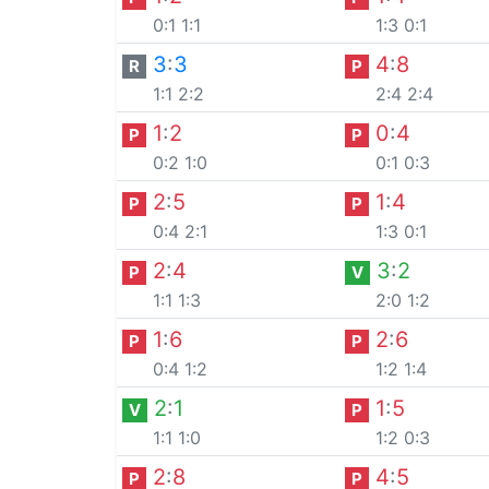
0:1
1:1
1:3
0:1
3
:
3
4
:
8
R
P
1:1
2:2
2:4
2:4
1
:
2
0
:
4
P
P
0:2
1:0
0:1
0:3
2
:
5
1
:
4
P
P
0:4
2:1
1:3
0:1
2
:
4
3
:
2
P
V
1:1
1:3
2:0
1:2
1
:
6
2
:
6
P
P
0:4
1:2
1:2
1:4
2
:
1
1
:
5
V
P
1:1
1:0
1:2
0:3
2
:
8
4
:
5
P
P