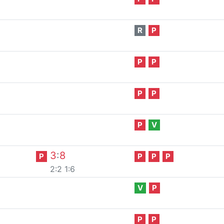
R
P
P
P
P
P
P
V
3
:
8
P
P
P
P
2:2
1:6
V
P
P
P