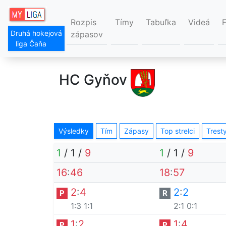
Rozpis
Tímy
Tabuľka
Videá
Druhá hokejová
zápasov
liga Čaňa
HC Gyňov
Výsledky
Tím
Zápasy
Top strelci
Trest
1
/
1
/
9
1
/
1
/
9
16
:
46
18
:
57
2
:
4
2
:
2
P
R
1:3
1:1
2:1
0:1
1
:
2
1
:
4
P
P