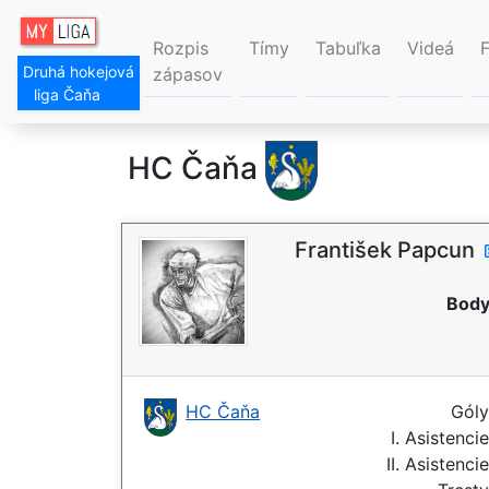
Rozpis
Tímy
Tabuľka
Videá
Druhá hokejová
zápasov
liga Čaňa
HC Čaňa
František Papcun
Body
HC Čaňa
Gól
I. Asistenci
II. Asistenci