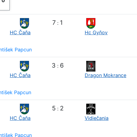
y
0
7
1
:
HC Čaňa
Hc Gyňov
ntišek Papcun
3
6
:
HC Čaňa
Dragon Mokrance
ntišek Papcun
5
2
:
HC Čaňa
Vidiečania
ntišek Papcun