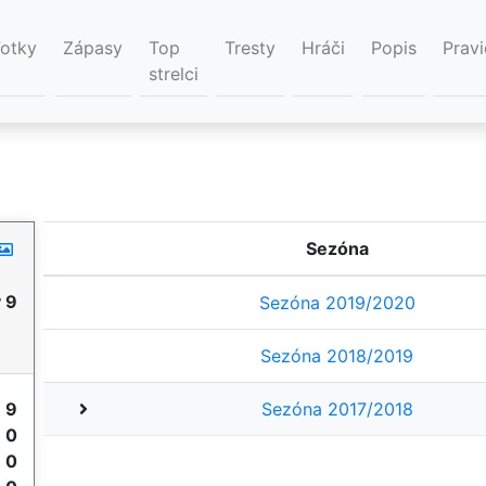
Fotky
Zápasy
Top
Tresty
Hráči
Popis
Pravi
strelci
Sezóna
 9
Sezóna 2019/2020
Sezóna 2018/2019
y
9
Sezóna 2017/2018
e
0
e
0