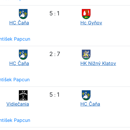
5
1
:
HC Čaňa
Hc Gyňov
ntišek Papcun
2
7
:
HC Čaňa
HK Nižný Klatov
ntišek Papcun
5
1
:
Vidiečania
HC Čaňa
ntišek Papcun