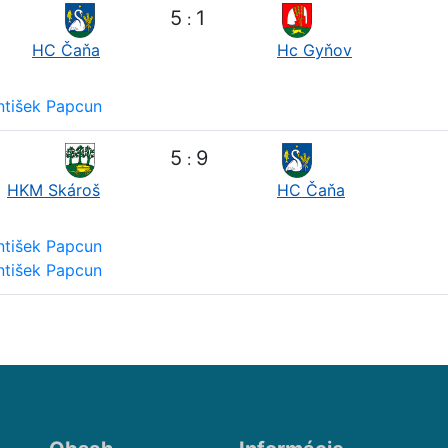
5
1
:
HC Čaňa
Hc Gyňov
ntišek Papcun
5
9
:
HKM Skároš
HC Čaňa
ntišek Papcun
ntišek Papcun