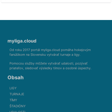
myliga.cloud
Od roku 2017 portál myliga.cloud pomáha hokejovým
fanúšikom na Slovensku vytvárať turnaje a ligy.
Pomocou služby môžete vytvárať udalosti, pozývať
priateľov, sledovať výsledky tímov a osobné úspechy.
Obsah
LIGY
TURNAJE
TÍMY
ŠTADIÓNY