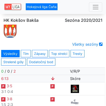
Hokejová liga Čaňa
HK Kokšov Bakša
Sezóna 2020/2021
Všetky sezóny
Výsledky
Tím
Zápasy
Top strelci
Tresty
Strelené góly
Dodatočný bod
0
/
0
/
2
V/R/P
6
:
13
Skóre
3
:
5
P
P
3:1
0:4
3
:
8
P
P
1:5
2:3