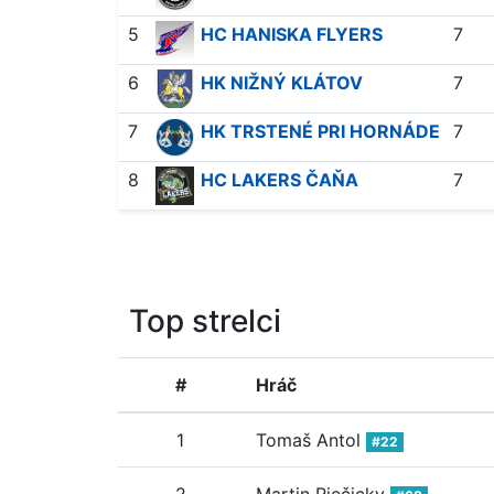
5
HC HANISKA FLYERS
7
6
HK NIŽNÝ KLÁTOV
7
7
HK TRSTENÉ PRI HORNÁDE
7
8
HC LAKERS ČAŇA
7
Top strelci
#
Hráč
1
Tomaš Antol
#22