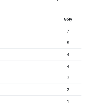
Góly
7
5
4
4
3
2
1