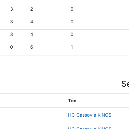
3
2
0
3
4
0
3
4
0
0
6
1
S
Tím
HC Cassovia KINGS