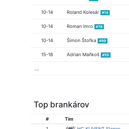
10-14
Roland Kolesár
#14
10-14
Roman Imro
#78
10-14
Šimon Štofka
#99
15-18
Adrian Maňkoš
#55
....
Top brankárov
#
Tím
1
HC KLIVENT Slanec