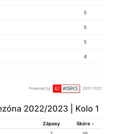
5
5
5
4
Powered by
2017-2021
ezóna 2022/2023
| Kolo 1
Z
ápasy
Skóre -
7
19