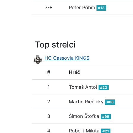
7-8
Peter Pöhm
#13
Top strelci
HC Cassovia KINGS
#
Hráč
1
Tomaš Antol
#22
2
Martin Riečicky
#68
3
Šimon Štofka
#99
4
Robert Mikita
#21