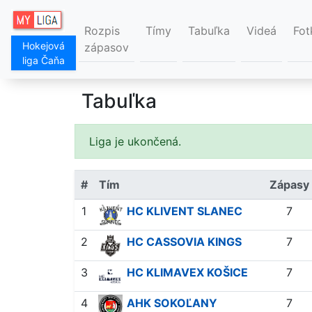
Rozpis
Tímy
Tabuľka
Videá
Fot
Hokejová
zápasov
liga Čaňa
Tabuľka
Liga je ukončená.
#
Tím
Zápasy
1
HC KLIVENT SLANEC
7
2
HC CASSOVIA KINGS
7
3
HC KLIMAVEX KOŠICE
7
4
AHK SOKOĽANY
7