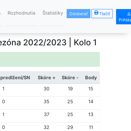
á
Rozhodnutia
Štatistiky
Odoberať
Tlačiť
Prihlá
ezóna 2022/2023
| Kolo 1
 predlžení/SN
Skóre +
Skóre -
Body
1
30
19
15
0
35
25
14
1
37
25
13
0
32
29
11