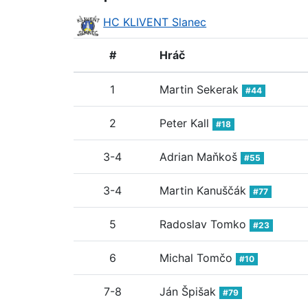
HC KLIVENT Slanec
#
Hráč
1
Martin Sekerak
#44
2
Peter Kall
#18
3-4
Adrian Maňkoš
#55
3-4
Martin Kanuščák
#77
5
Radoslav Tomko
#23
6
Michal Tomčo
#10
7-8
Ján Špišak
#79