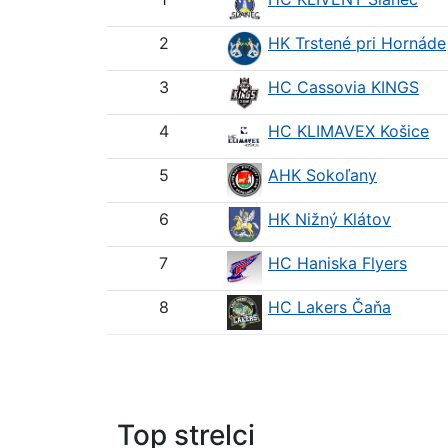
2
HK Trstené pri Hornáde
3
HC Cassovia KINGS
4
HC KLIMAVEX Košice
5
AHK Sokoľany
6
HK Nižný Klátov
7
HC Haniska Flyers
8
HC Lakers Čaňa
Top strelci