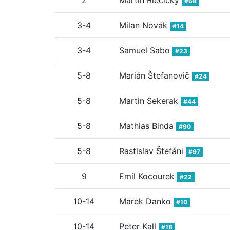
2
Martin Riečicky
#68
3-4
Milan Novák
#14
3-4
Samuel Sabo
#23
5-8
Marián Štefanovič
#24
5-8
Martin Sekerak
#44
5-8
Mathias Binda
#90
5-8
Rastislav Štefáni
#97
9
Emil Kocourek
#22
10-14
Marek Danko
#10
10-14
Peter Kall
#18