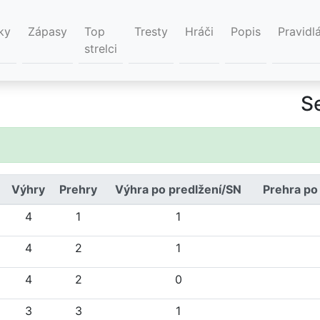
ky
Zápasy
Top
Tresty
Hráči
Popis
Pravidl
strelci
S
Výhry
Prehry
Výhra po predlžení/SN
Prehra po
4
1
1
4
2
1
4
2
0
3
3
1