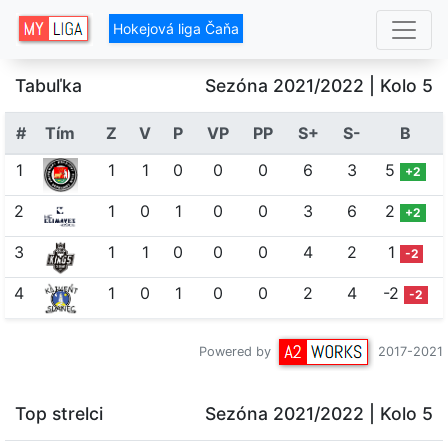
Hokejová liga Čaňa
Tabuľka
Sezóna 2021/2022
| Kolo 5
#
Tím
Z
V
P
VP
PP
S+
S-
B
1
1
1
0
0
0
6
3
5
+2
2
1
0
1
0
0
3
6
2
+2
3
1
1
0
0
0
4
2
1
-2
4
1
0
1
0
0
2
4
-2
-2
Powered by
2017-2021
Top strelci
Sezóna 2021/2022
| Kolo 5