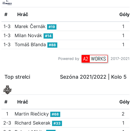
#
Hráč
Góly
1-3
Marek Černák
1
#19
1-3
Milan Novák
1
#14
1-3
Tomáš Bľanda
1
#88
Powered by
2017-2021
Top strelci
Sezóna 2021/2022
| Kolo 5
#
Hráč
Góly
1
Martin Riečicky
2
#68
2-3
Richard Sekerak
1
#33