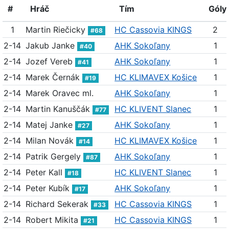
#
Hráč
Tím
Góly
1
Martin Riečicky
HC Cassovia KINGS
2
#68
2-14
Jakub Janke
AHK Sokoľany
1
#40
2-14
Jozef Vereb
AHK Sokoľany
1
#41
2-14
Marek Černák
HC KLIMAVEX Košice
1
#19
2-14
Marek Oravec ml.
AHK Sokoľany
1
2-14
Martin Kanuščák
HC KLIVENT Slanec
1
#77
2-14
Matej Janke
AHK Sokoľany
1
#27
2-14
Milan Novák
HC KLIMAVEX Košice
1
#14
2-14
Patrik Gergely
AHK Sokoľany
1
#87
2-14
Peter Kall
HC KLIVENT Slanec
1
#18
2-14
Peter Kubík
AHK Sokoľany
1
#17
2-14
Richard Sekerak
HC Cassovia KINGS
1
#33
2-14
Robert Mikita
HC Cassovia KINGS
1
#21