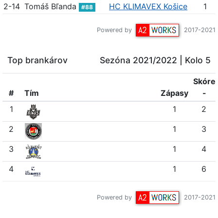
2-14
Tomáš Bľanda
HC KLIMAVEX Košice
1
#88
Powered by
2017-2021
Top brankárov
Sezóna 2021/2022
| Kolo 5
Skóre
#
Tím
Z
ápasy
-
1
1
2
2
1
3
3
1
4
4
1
6
Powered by
2017-2021