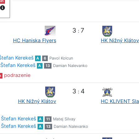
in
3
7
:
HC Haniska Flyers
HK Nižný Klátov
Štefan Kerekeš
A
6
Pavol Kolcun
Štefan Kerekeš
A
13
Damian Nalevanko
podrazenie
n
3
4
:
HK Nižný Klátov
HC KLIVENT Sl
Štefan Kerekeš
A
11
Matej Silvay
Štefan Kerekeš
A
13
Damian Nalevanko