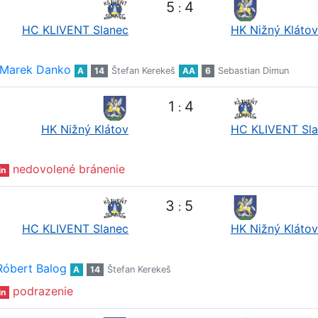
5
4
:
HC KLIVENT Slanec
HK Nižný Klátov
Marek Danko
A
14
Štefan Kerekeš
AA
6
Sebastian Dimun
1
4
:
HK Nižný Klátov
HC KLIVENT Sl
nedovolené bránenie
in
3
5
:
HC KLIVENT Slanec
HK Nižný Klátov
Róbert Balog
A
14
Štefan Kerekeš
podrazenie
in