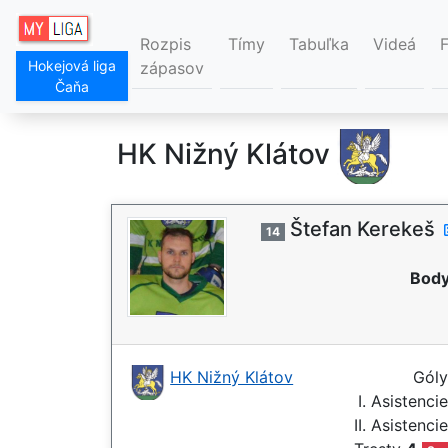
Rozpis
Tímy
Tabuľka
Videá
Hokejová liga
zápasov
Čaňa
HK Nižný Klátov
Štefan Kerekeš
14
Body
HK Nižný Klátov
Gól
I. Asistenci
II. Asistenci