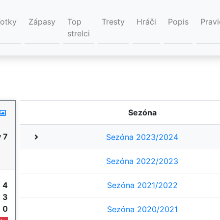
Fotky
Zápasy
Top
Tresty
Hráči
Popis
Pravi
strelci
Sezóna
 7
Sezóna 2023/2024
Sezóna 2022/2023
y
4
Sezóna 2021/2022
e
3
e
0
Sezóna 2020/2021