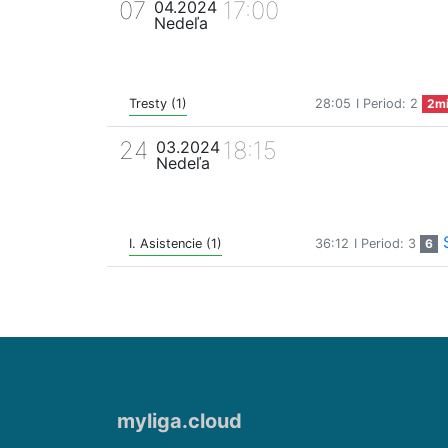
07
17:00
04.2024
Nedeľa
Tresty (1)
28:05
I Period: 2
2m
24
18:15
03.2024
Nedeľa
I. Asistencie (1)
36:12
I Period: 3
6
myliga.cloud