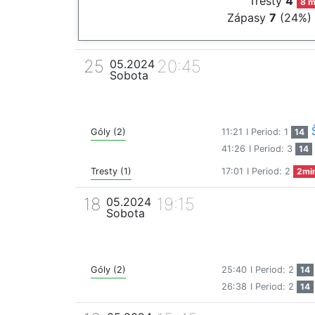
Tresty
4
8 m
Zápasy
7
(24%)
25
20:45
05.2024
Sobota
Góly (2)
11:21
I Period: 1
14
41:26
I Period: 3
14
Tresty (1)
17:01
I Period: 2
2mi
18
19:15
05.2024
Sobota
Góly (2)
25:40
I Period: 2
14
26:38
I Period: 2
14