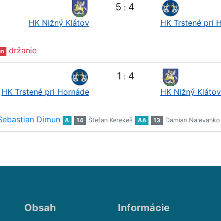
5
4
:
HK Nižný Klátov
HK Trstené pri 
držanie
in
1
4
:
HK Trstené pri Hornáde
HK Nižný Klátov
Sebastian Dimun
A
14
Štefan Kerekeš
AA
13
Damian Nalevanko
Obsah
Informácie