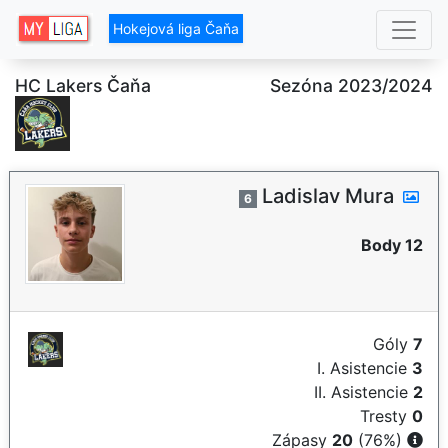
Hokejová liga Čaňa
HC Lakers Čaňa
Sezóna 2023/2024
Ladislav Mura
6
Body 12
Góly
7
I. Asistencie
3
II. Asistencie
2
Tresty
0
Zápasy
20
(76%)