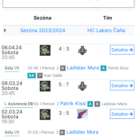
Sezóna
Tím
Sezóna 2023/2024
HC Lakers Čaňa
06.04.24
4
:
3
Detailne
Sobota
20:45
Ladislav Mura
Góly (1)
25:40
I Period: 2
6
A
Patrik Kissi
AA
7
Ivan Salák
09.03.24
5
:
7
Detailne
Sobota
20:45
Patrik Kissi
I. Asistencie (1)
24:50
I Period: 2
A
6
Ladislav Mura
02.03.24
3
:
5
Detailne
Sobota
19:30
Ladislav Mura
Góly (1)
31:03
I Period: 3
6