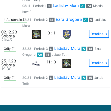
Ladislav Mura
08:11
I Period: 1
6
A
73
Martin
Kovaľ
Ezra Gregoire
I. Asistencie (1)
22:24
I Period: 2
18
A
6
Ladislav
Mura
02.12.23
8
:
1
Detailne
Sobota
20:45
Ladislav Mura
Góly (1)
32:22
I Period: 3
6
A
18
Ezra
Gregoire
AA
15
Jakub Toth
25.11.23
11
:
3
Detailne
Sobota
19:30
Ladislav Mura
Góly (1)
20:24
I Period: 2
6
A
15
Jakub
Toth