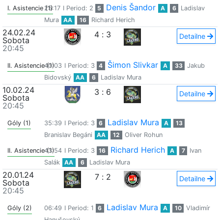
Denis Šandor
I. Asistencie (1)
25:17
I Period: 2
5
A
6
Ladislav
Mura
AA
16
Richard Herich
24.02.24
4
:
3
Detailne
Sobota
20:45
Šimon Slivkar
II. Asistencie (1)
40:03
I Period: 3
4
A
33
Jakub
Bidovský
AA
6
Ladislav Mura
10.02.24
3
:
6
Detailne
Sobota
20:45
Ladislav Mura
Góly (1)
35:39
I Period: 3
6
A
13
Branislav Begáni
AA
12
Oliver Rohun
Richard Herich
II. Asistencie (1)
43:54
I Period: 3
16
A
7
Ivan
Salák
AA
6
Ladislav Mura
20.01.24
7
:
2
Detailne
Sobota
20:45
Ladislav Mura
Góly (2)
06:49
I Period: 1
6
A
10
Vladimír
Hanušovský