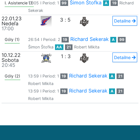
Šimon Štofka
I. Asistencie (1)
12:05
I Period: 1
99
A
19
Richard
Sekerak
22.01.23
3
:
5
Detailne
Nedeľa
17:00
Richard Sekerak
Góly (1)
26:54
I Period: 2
19
A
99
Šimon Štofka
AA
21
Robert Mikita
10.12.22
1
:
3
Detailne
Sobota
20:45
Richard Sekerak
Góly (2)
13:59
I Period: 1
19
A
21
Robert Mikita
Richard Sekerak
13:59
I Period: 1
19
A
21
Robert Mikita