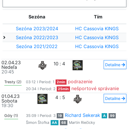
Sezóna
Tím
Sezóna 2023/2024
HC Cassovia KINGS
Sezóna 2022/2023
HC Cassovia KINGS
Sezóna 2021/2022
HC Cassovia KINGS
02.04.23
10
:
4
Detailne
Nedeľa
20:45
podrazenie
Tresty (2)
03:12
I Period: 1
2min
nešportové správanie
20:34
I Period: 2
25min
01.04.23
4
:
5
Detailne
Sobota
19:30
Richard Sekerak
Góly (1)
35:09
I Period: 3
19
A
99
Šimon Štofka
AA
68
Martin Riečicky