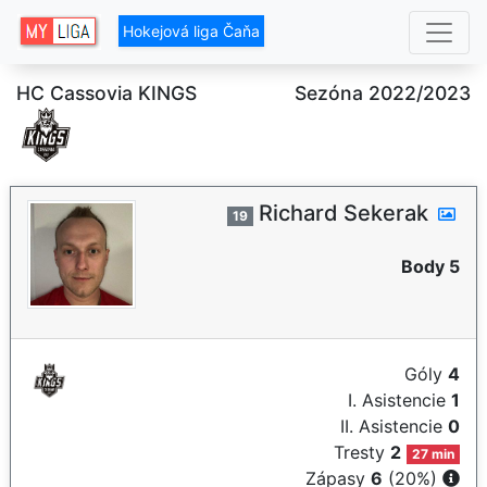
Hokejová liga Čaňa
HC Cassovia KINGS
Sezóna 2022/2023
Richard Sekerak
19
Body 5
Góly
4
I. Asistencie
1
II. Asistencie
0
Tresty
2
27 min
Zápasy
6
(20%)