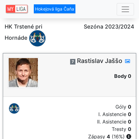
Hokejová liga Čaňa
HK Trstené pri
Sezóna 2023/2024
Hornáde
Rastislav Jaššo
7
Body 0
Góly
0
I. Asistencie
0
II. Asistencie
0
Tresty
0
Zápasy
4
(16%)