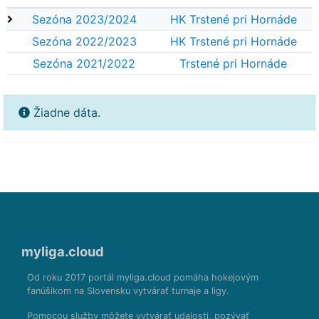
Sezóna 2023/2024
HK Trstené pri Hornáde
Sezóna 2022/2023
HK Trstené pri Hornáde
Sezóna 2021/2022
Trstené pri Hornáde
Žiadne dáta.
myliga.cloud
Od roku 2017 portál myliga.cloud pomáha hokejovým
fanúšikom na Slovensku vytvárať turnaje a ligy.
Pomocou služby môžete vytvárať udalosti, pozývať