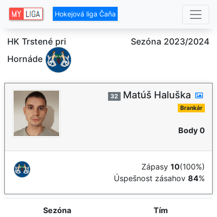
Hokejová liga Čaňa
HK Trstené pri
Sezóna 2023/2024
Hornáde
Matúš Haluška
32
Brankár
Body 0
Zápasy
10
(100%)
Úspešnost zásahov
84
%
Sezóna
Tím