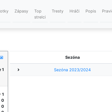
Fotky
Zápasy
Top
Tresty
Hráči
Popis
Pravi
strelci
Sezóna
 1
Sezóna 2023/2024
y
1
e
0
e
0