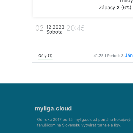
Trest
Zápasy
2
(6%)
02
20:45
12.2023
Sobota
Ján
Góly (1)
41:28
I Period: 3
myliga.cloud
Od roku 2017 portál myliga.cloud pomáha hokejový
fanúšikom na Slovensku vytvárať turnaje a ligy.