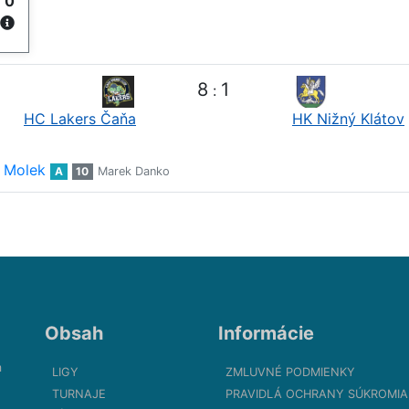
y
0
8
1
:
HC Lakers Čaňa
HK Nižný Klátov
 Molek
A
10
Marek Danko
Obsah
Informácie
m
LIGY
ZMLUVNÉ PODMIENKY
TURNAJE
PRAVIDLÁ OCHRANY SÚKROMIA