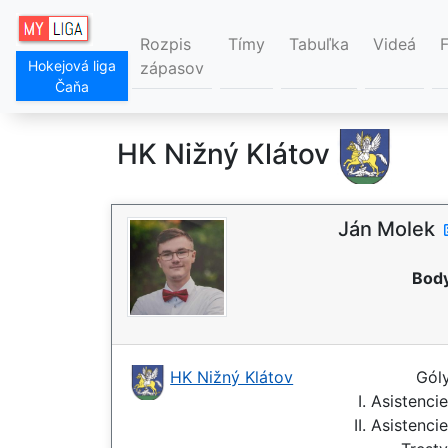
Rozpis
Tímy
Tabuľka
Videá
Hokejová liga
zápasov
Čaňa
HK Nižný Klátov
Ján Molek
Body
HK Nižný Klátov
Gól
I. Asistenci
II. Asistenci