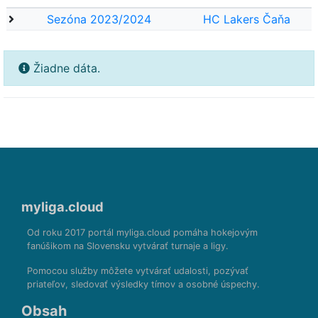
Sezóna 2023/2024
HC Lakers Čaňa
Žiadne dáta.
myliga.cloud
Od roku 2017 portál myliga.cloud pomáha hokejovým
fanúšikom na Slovensku vytvárať turnaje a ligy.
Pomocou služby môžete vytvárať udalosti, pozývať
priateľov, sledovať výsledky tímov a osobné úspechy.
Obsah