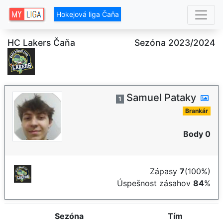
Hokejová liga Čaňa
HC Lakers Čaňa
Sezóna 2023/2024
Samuel Pataky
1
Brankár
Body 0
Zápasy
7
(100%)
Úspešnost zásahov
84
%
Sezóna
Tím