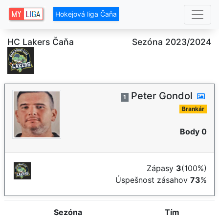
Hokejová liga Čaňa
HC Lakers Čaňa
Sezóna 2023/2024
Peter Gondol
1
Brankár
Body 0
Zápasy
3
(100%)
Úspešnost zásahov
73
%
Sezóna
Tím