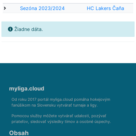
Sezóna 2023/2024
HC Lakers Čaňa
Žiadne dáta.
myliga.cloud
Od roku 2017 portál myliga.cloud pomáha hokejovým
fanúšikom na Slovensku vytvárať turnaje a ligy.
Pomocou služby môžete vytvárať udalosti, pozývať
priateľov, sledovať výsledky tímov a osobné úspechy.
Obsah