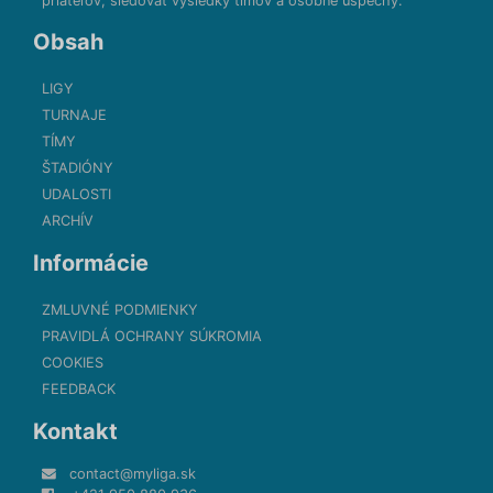
priateľov, sledovať výsledky tímov a osobné úspechy.
Obsah
LIGY
TURNAJE
TÍMY
ŠTADIÓNY
UDALOSTI
ARCHÍV
Informácie
ZMLUVNÉ PODMIENKY
PRAVIDLÁ OCHRANY SÚKROMIA
COOKIES
FEEDBACK
Kontakt
contact@myliga.sk