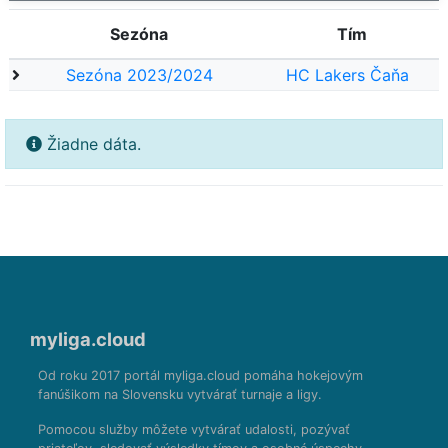
Sezóna
Tím
Sezóna 2023/2024
HC Lakers Čaňa
Žiadne dáta.
myliga.cloud
Od roku 2017 portál myliga.cloud pomáha hokejovým
fanúšikom na Slovensku vytvárať turnaje a ligy.
Pomocou služby môžete vytvárať udalosti, pozývať