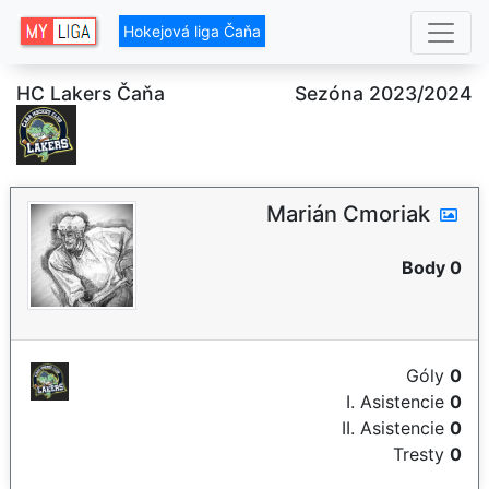
Hokejová liga Čaňa
HC Lakers Čaňa
Sezóna 2023/2024
Marián Cmoriak
Body 0
Góly
0
I. Asistencie
0
II. Asistencie
0
Tresty
0