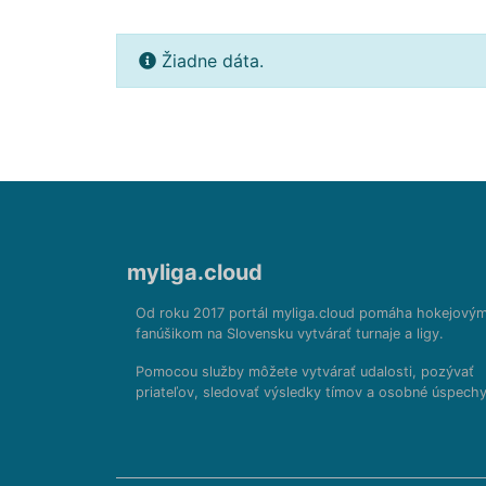
Žiadne dáta.
myliga.cloud
Od roku 2017 portál myliga.cloud pomáha hokejový
fanúšikom na Slovensku vytvárať turnaje a ligy.
Pomocou služby môžete vytvárať udalosti, pozývať
priateľov, sledovať výsledky tímov a osobné úspechy