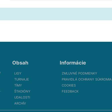
Obsah
Informácie
m
LIGY
ZMLUVNÉ PODMIENKY
TURNAJE
PRAVIDLÁ OCHRANY SÚKROMIA
TÍMY
COOKIES
.
ŠTADIÓNY
FEEDBACK
UDALOSTI
ARCHÍV