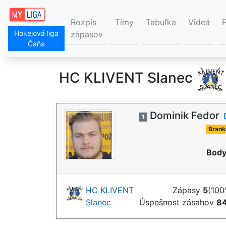
Rozpis
Tímy
Tabuľka
Videá
Hokejová liga
zápasov
Čaňa
HC KLIVENT Slanec
Dominik Fedor
1
Brank
Body
HC KLIVENT
Zápasy
5
(100
Slanec
Úspešnost zásahov
8