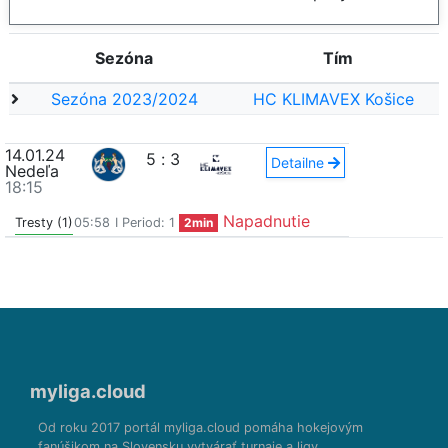
Sezóna
Tím
Sezóna 2023/2024
HC KLIMAVEX Košice
14.01.24
5
:
3
Detailne
Nedeľa
18:15
Napadnutie
Tresty (1)
05:58
I Period: 1
2min
myliga.cloud
Od roku 2017 portál myliga.cloud pomáha hokejovým
fanúšikom na Slovensku vytvárať turnaje a ligy.