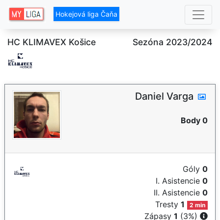
Hokejová liga Čaňa
HC KLIMAVEX Košice
Sezóna 2023/2024
Daniel Varga
Body 0
Góly
0
I. Asistencie
0
II. Asistencie
0
Tresty
1
2 min
Zápasy
1
(3%)