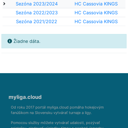
Sezóna 2023/2024
HC Cassovia KINGS
Sezóna 2022/2023
HC Cassovia KINGS
Sezóna 2021/2022
HC Cassovia KINGS
Žiadne dáta.
myliga.cloud
Od roku 2017 portál myliga.cloud pomáha hokejovým
fanúšikom na Slovensku vytvárať turnaje a ligy.
Pomocou služby môžete vytvárať udalosti, pozývať