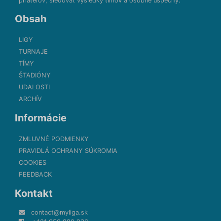
priateľov, sledovať výsledky tímov a osobné úspechy.
Obsah
LIGY
TURNAJE
TÍMY
ŠTADIÓNY
UDALOSTI
ARCHÍV
Informácie
ZMLUVNÉ PODMIENKY
PRAVIDLÁ OCHRANY SÚKROMIA
COOKIES
FEEDBACK
Kontakt
contact@myliga.sk