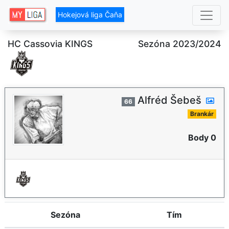
Hokejová liga Čaňa
HC Cassovia KINGS
Sezóna 2023/2024
Alfréd Šebeš
66
Brankár
Body 0
Sezóna
Tím