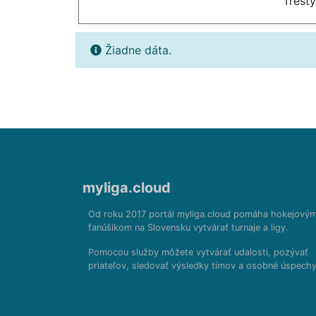
Trest
Žiadne dáta.
myliga.cloud
Od roku 2017 portál myliga.cloud pomáha hokejový
fanúšikom na Slovensku vytvárať turnaje a ligy.
Pomocou služby môžete vytvárať udalosti, pozývať
priateľov, sledovať výsledky tímov a osobné úspechy