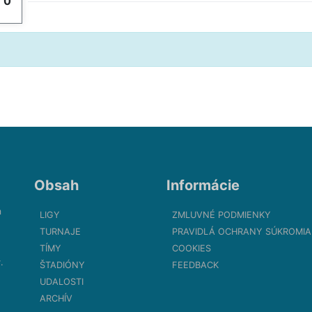
y
0
Obsah
Informácie
m
LIGY
ZMLUVNÉ PODMIENKY
TURNAJE
PRAVIDLÁ OCHRANY SÚKROMIA
TÍMY
COOKIES
.
ŠTADIÓNY
FEEDBACK
UDALOSTI
ARCHÍV