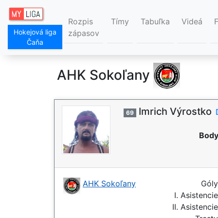
Rozpis
Tímy
Tabuľka
Videá
Hokejová liga
zápasov
Čaňa
AHK Sokoľany
Imrich Výrostko
69
Body
AHK Sokoľany
Gól
I. Asistenci
II. Asistenci