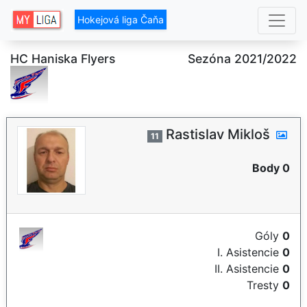
Hokejová liga Čaňa
HC Haniska Flyers
Sezóna 2021/2022
Rastislav Mikloš
11
Body 0
Góly
0
I. Asistencie
0
II. Asistencie
0
Tresty
0