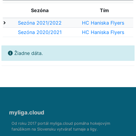
Sezóna
Tím
Sezóna 2021/2022
HC Haniska Flyers
Sezóna 2020/2021
HC Haniska Flyers
Žiadne dáta.
myliga.cloud
Od roku 2017 portál myliga.cloud pomáha hokejovým
fanúšikom na Slovensku vytvárať turnaje a ligy.