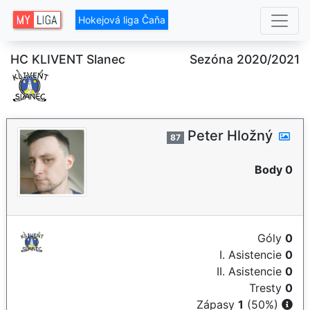
Hokejová liga Čaňa
HC KLIVENT Slanec
Sezóna 2020/2021
Peter Hložný
87
Body 0
Góly
0
I. Asistencie
0
II. Asistencie
0
Tresty
0
Zápasy
1
(50%)